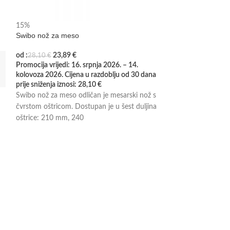
Punilica za kobas
15%
Swibo nož za meso
o
od :
23,89
€
28,10
€
Promocija vrijedi: 16. srpnja 2026. – 14.
Zbog dimenz
kolovoza 2026. Cijena u razdoblju od 30 dana
proizvoda, n
prije sniženja iznosi:
28,10
€
dodatni tro
Swibo nož za meso odličan je mesarski nož s
€/kom.
čvrstom oštricom. Dostupan je u šest duljina
oštrice: 210 mm, 240