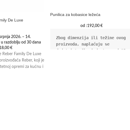
Punilica za kobasice ležeća
mily De Luxe
od :
192,00
€
 srpnja 2026. – 14.
Zbog dimenzija ili težine ovog 
 u razdoblju od 30 dana
proizvoda, naplaćuju se 
18,00
€
dodatni troškovi dostave od 15 
e Reber Family De Luxe
€/kom.
proizvođača Reber, koji je
tetnoj opremi za kućnu i