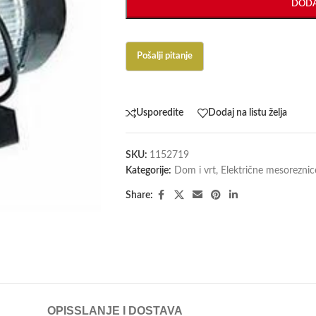
DODA
Usporedite
Dodaj na listu želja
SKU:
1152719
Kategorije:
Dom i vrt
,
Električne mesoreznic
Share:
OPIS
SLANJE I DOSTAVA