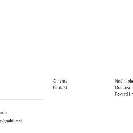
O nama
Načini pl
Kontakt
Dostava
Povrati i 
vode
signaldoo.si