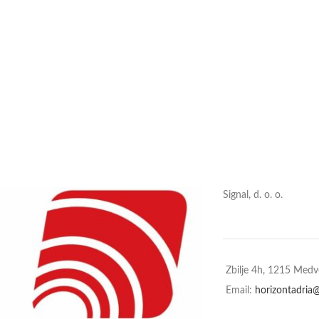
Signal, d. o. o.
Zbilje 4h, 1215 Med
Email:
horizontadria@