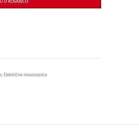
J U KOŠARICU
e
,
Električne mesoreznice