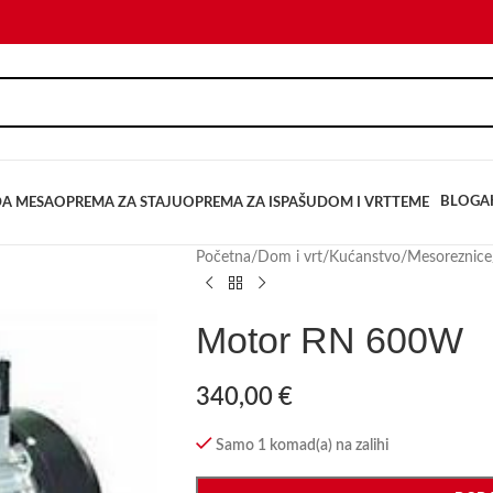
BLOG
A
DA MESA
OPREMA ZA STAJU
OPREMA ZA ISPAŠU
DOM I VRT
TEME
Početna
/
Dom i vrt
/
Kućanstvo
/
Mesoreznice
Motor RN 600W
340,00
€
Samo 1 komad(a) na zalihi