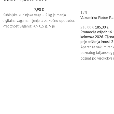
7,90
€
15%
Kuhinjska kuhinjska vaga – 2 kg je manja
Vakumirka Reber Fa
digitalna vaga namijenjena za kućnu upotrebu.
Preciznost vaganja: +/- 0,5 g. Nije
185,30
€
218,00
€
Promocija vrijedi: 16.
kolovoza 2026. Cijena
prije sniženja iznosi:
2
Aparat za vakumiranj
poznatog talijanskog 
poznat po visokokvali