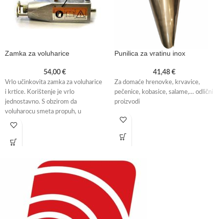
Zamka za voluharice
Punilica za vratinu inox
54,00
€
41,48
€
Vrlo učinkovita zamka za voluharice
Za domaće hrenovke, krvavice,
i krtice. Korištenje je vrlo
pečenice, kobasice, salame,… odlični
jednostavno. S obzirom da
proizvodi
voluharocu smeta propuh, u
iskopani rov