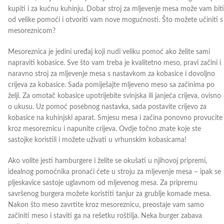
kupiti i za kućnu kuhinju. Dobar stroj za mljevenje mesa može vam biti
od velike pomoći i otvoriti vam nove mogućnosti. Što možete učiniti s
mesoreznicom?
Mesoreznica je jedini uređaj koji nudi veliku pomoć ako želite sami
napraviti kobasice. Sve što vam treba je kvalitetno meso, pravi začini i
naravno stroj za mljevenje mesa s nastavkom za kobasice i dovoljno
crijeva za kobasice. Sada pomiješajte mljeveno meso sa začinima po
želji. Za omotač kobasice upotrijebite svinjska ili janjeća crijeva, ovisno
o ukusu. Uz pomoć posebnog nastavka, sada postavite crijevo za
kobasice na kuhinjski aparat. Smjesu mesa i začina ponovno provucite
kroz mesoreznicu i napunite crijeva. Ovdje točno znate koje ste
sastojke koristili i možete uživati ​​u vrhunskim kobasicama!
Ako volite jesti hamburgere i želite se okušati u njihovoj pripremi,
idealnog pomoćnika pronaći ćete u stroju za mljevenje mesa – ipak se
pljeskavice sastoje uglavnom od mljevenog mesa. Za pripremu
savršenog burgera možete koristiti tanjur za grublje komade mesa.
Nakon što meso zavrtite kroz mesoreznicu, preostaje vam samo
začiniti meso i staviti ga na rešetku roštilja. Neka burger zabava