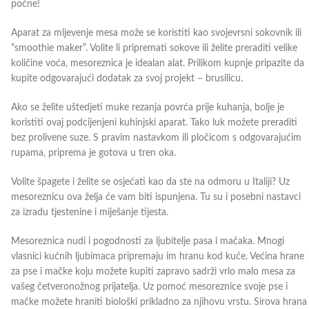
počne!
Aparat za mljevenje mesa može se koristiti kao svojevrsni sokovnik ili
“smoothie maker”. Volite li pripremati sokove ili želite preraditi velike
količine voća, mesoreznica je idealan alat. Prilikom kupnje pripazite da
kupite odgovarajući dodatak za svoj projekt – brusilicu.
Ako se želite uštedjeti muke rezanja povrća prije kuhanja, bolje je
koristiti ovaj podcijenjeni kuhinjski aparat. Tako luk možete preraditi
bez prolivene suze. S pravim nastavkom ili pločicom s odgovarajućim
rupama, priprema je gotova u tren oka.
Volite špagete i želite se osjećati kao da ste na odmoru u Italiji? Uz
mesoreznicu ova želja će vam biti ispunjena. Tu su i posebni nastavci
za izradu tjestenine i miješanje tijesta.
Mesoreznica nudi i pogodnosti za ljubitelje pasa i mačaka. Mnogi
vlasnici kućnih ljubimaca pripremaju im hranu kod kuće. Većina hrane
za pse i mačke koju možete kupiti zapravo sadrži vrlo malo mesa za
vašeg četveronožnog prijatelja. Uz pomoć mesoreznice svoje pse i
mačke možete hraniti biološki prikladno za njihovu vrstu. Sirova hrana