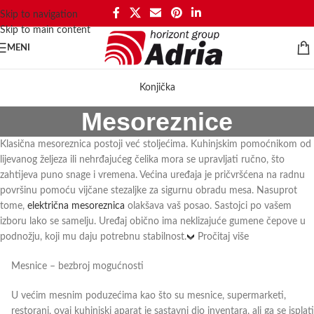
Skip to navigation
Skip to main content
MENI
Konjička
Mesoreznice
Klasična mesoreznica postoji već stoljećima. Kuhinjskim pomoćnikom od
lijevanog željeza ili nehrđajućeg čelika mora se upravljati ručno, što
zahtijeva puno snage i vremena. Većina uređaja je pričvršćena na radnu
površinu pomoću vijčane stezaljke za sigurnu obradu mesa. Nasuprot
tome,
električna mesoreznica
olakšava vaš posao. Sastojci po vašem
izboru lako se samelju. Uređaj obično ima neklizajuće gumene čepove u
podnožju, koji mu daju potrebnu stabilnost.
Pročitaj više
Mesnice – bezbroj mogućnosti
U većim mesnim poduzećima kao što su mesnice, supermarketi,
restorani, ovaj kuhinjski aparat je sastavni dio inventara, ali ga se isplati