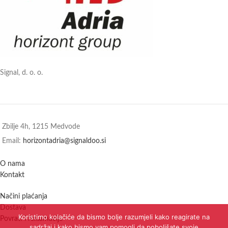
Signal, d. o. o.
Zbilje 4h, 1215 Medvode
Email:
horizontadria@signaldoo.si
O nama
Kontakt
Načini plaćanja
Dostava
Koristimo kolačiće da bismo bolje razumjeli kako reagirate na
Povrati i reklamacije
sadržaj i kako bismo vam pomogli da poboljšate svoje