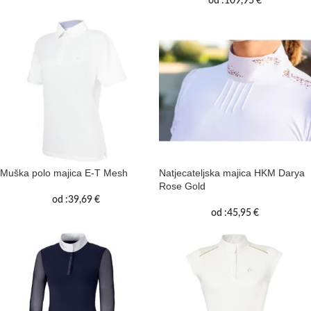
od :
109,95
€
Muška polo majica E-T Mesh
Natjecateljska majica HKM Darya
Rose Gold
od :
39,69
€
od :
45,95
€