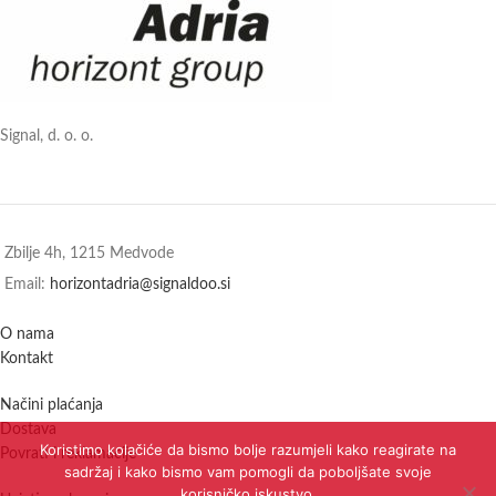
Signal, d. o. o.
Zbilje 4h, 1215 Medvode
Email:
horizontadria@signaldoo.si
O nama
Kontakt
Načini plaćanja
Dostava
Koristimo kolačiće da bismo bolje razumjeli kako reagirate na
Povrati i reklamacije
sadržaj i kako bismo vam pomogli da poboljšate svoje
korisničko iskustvo.