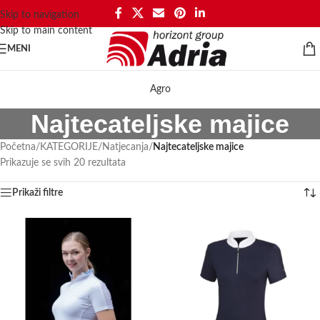
Skip to navigation
Skip to main content
MENI
Agro
Najtecateljske majice
Početna
/
KATEGORIJE
/
Natjecanja
/
Najtecateljske majice
Prikazuje se svih 20 rezultata
Prikaži filtre