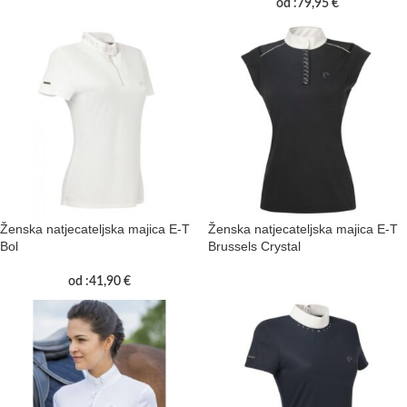
od :
79,95
€
Ženska natjecateljska majica E-T
Ženska natjecateljska majica E-T
Bol
Brussels Crystal
od :
41,90
€