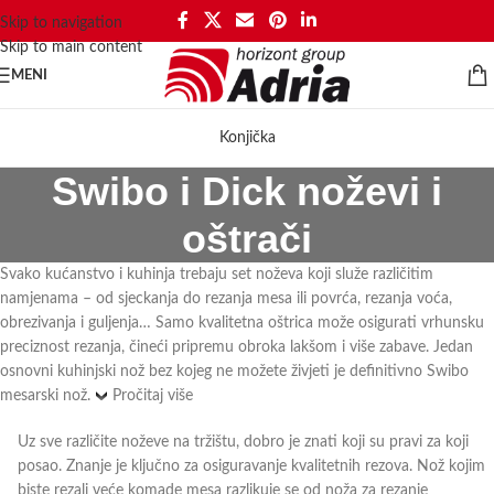
Skip to navigation
Skip to main content
MENI
Konjička
Swibo i Dick noževi i
oštrači
Svako kućanstvo i kuhinja trebaju set noževa koji služe različitim
namjenama – od sjeckanja do rezanja mesa ili povrća, rezanja voća,
obrezivanja i guljenja… Samo kvalitetna oštrica može osigurati vrhunsku
preciznost rezanja, čineći pripremu obroka lakšom i više zabave. Jedan
osnovni kuhinjski nož bez kojeg ne možete živjeti je definitivno Swibo
mesarski nož.
Pročitaj više
Uz sve različite noževe na tržištu, dobro je znati koji su pravi za koji
posao. Znanje je ključno za osiguravanje kvalitetnih rezova. Nož kojim
biste rezali veće komade mesa razlikuje se od noža za rezanje