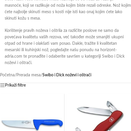
masnoće, koji se razlikuje od noža kojim biste rezali odreske. Nož kojim
ćete najbolje skinuti meso s kosti nije isti kao onaj kojim ćete lako
skinuti kožu s mesa.
Korištenje pravih noževa i oštrila za različite poslove ne samo da
povećava kvalitetu vaših rezova, već također može smanjiti ukupni
otpad od hrane i olakšati vam posao. Dakle, tražite li kvalitetan
mesarski ili kuhinjski nož, pogledajte našu ponudu na horizont-
adria.com te pronađite i odaberite savršen u kategoriji Swibo i Dick
noževi i oštrači.
Početna
/
Prerada mesa
/
Swibo i Dick noževi i oštrači
Prikaži filtre