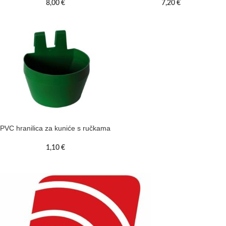
8,00
€
7,20
€
PVC hranilica za kuniće s ručkama
1,10
€