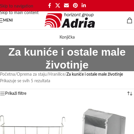
Skip to navigation
Skip to main content
MENI
Konjička
Za kuniće i ostale male
životinje
Početna
/
Oprema za staju
/
Hranilice
/
Za kuniće i ostale male životinje
Prikazuje se svih 5 rezultata
Prikaži filtre