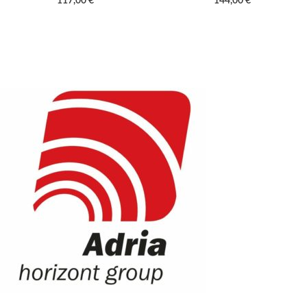
117,00
€
144,00
€