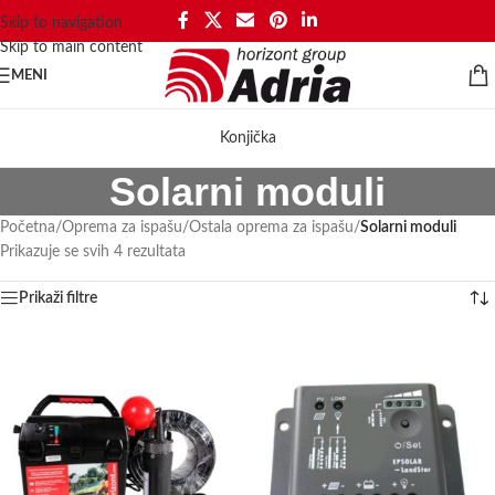
Skip to navigation
Skip to main content
MENI
Konjička
Solarni moduli
Početna
/
Oprema za ispašu
/
Ostala oprema za ispašu
/
Solarni moduli
Prikazuje se svih 4 rezultata
Prikaži filtre