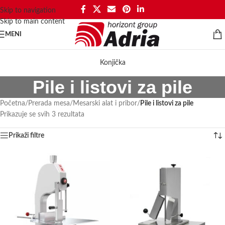
Skip to navigation
Skip to main content
MENI
Konjička
Pile i listovi za pile
Početna
/
Prerada mesa
/
Mesarski alat i pribor
/
Pile i listovi za pile
Prikazuje se svih 3 rezultata
Prikaži filtre