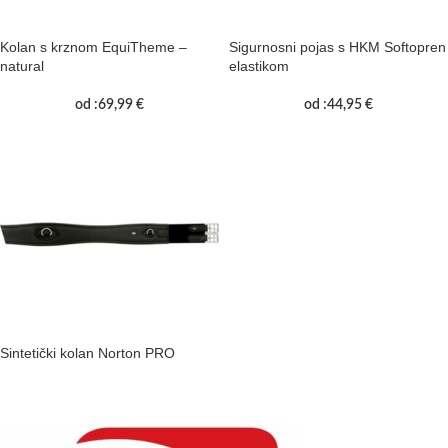
Kolan s krznom EquiTheme –
Sigurnosni pojas s HKM Softopren
natural
elastikom
od :
69,99
€
od :
44,95
€
Sintetički kolan Norton PRO