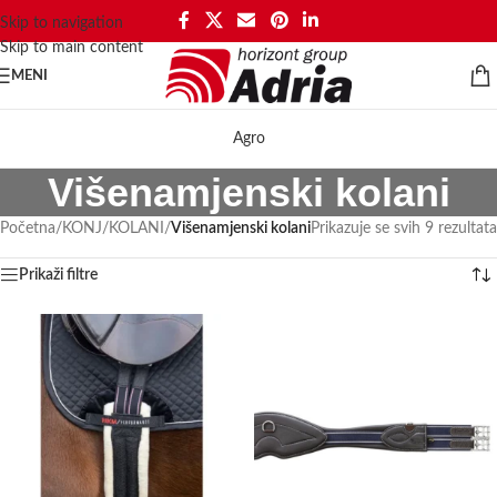
Skip to navigation
Skip to main content
MENI
Agro
Višenamjenski kolani
Početna
/
KONJ
/
KOLANI
/
Višenamjenski kolani
Prikazuje se svih 9 rezultata
Prikaži filtre