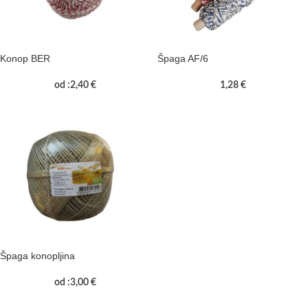
Konop BER
Špaga AF/6
od :
2,40
€
1,28
€
Špaga konopljina
od :
3,00
€