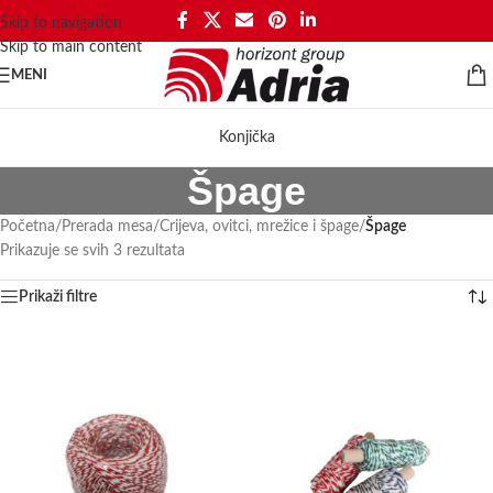
Skip to navigation
Skip to main content
MENI
Konjička
Špage
Početna
/
Prerada mesa
/
Crijeva, ovitci, mrežice i špage
/
Špage
Prikazuje se svih 3 rezultata
Prikaži filtre