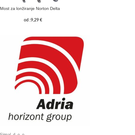
Most za lonžiranje Norton Delta
od :
9,29
€