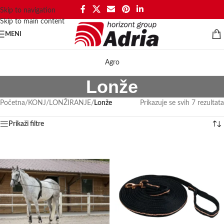
Skip to navigation
Skip to main content
MENI
Agro
Lonže
Početna
/
KONJ
/
LONŽIRANJE
/
Lonže
Prikazuje se svih 7 rezultata
Prikaži filtre