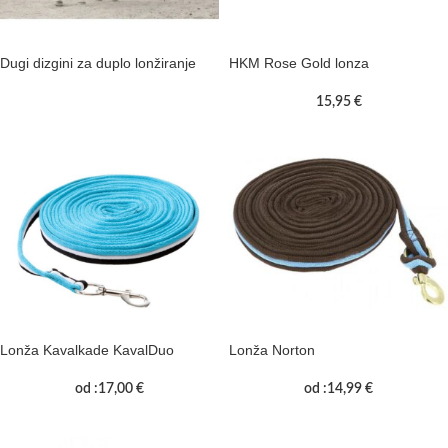
Dugi dizgini za duplo lonžiranje
HKM Rose Gold lonza
15,95
€
Lonža Kavalkade KavalDuo
Lonža Norton
od :
17,00
€
od :
14,99
€