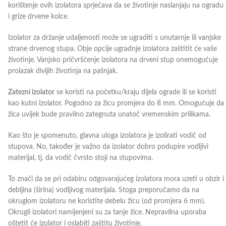
korištenje ovih izolatora sprječava da se životinje naslanjaju na ogradu
i grize drvene kolce.
Izolator za držanje udaljenosti može se ugraditi s unutarnje ili vanjske
strane drvenog stupa. Obje opcije ugradnje izolatora zaštitit će vaše
životinje. Vanjsko pričvršćenje izolatora na drveni stup onemogućuje
prolazak divljih životinja na pašnjak.
Zatezni izolator
se koristi na početku/kraju dijela ograde ili se koristi
kao kutni izolator. Pogodno za žicu promjera do 8 mm. Omogućuje da
žica uvijek bude pravilno zategnuta unatoč vremenskim prilikama.
Kao što je spomenuto, glavna uloga izolatora je izolirati vodič od
stupova. No, također je važno da izolator dobro podupire vodljivi
materijal, tj. da vodič čvrsto stoji na stupovima.
To znači da se pri odabiru odgovarajućeg izolatora mora uzeti u obzir i
debljina (širina) vodljivog materijala. Stoga preporučamo da na
okruglom izolatoru ne koristite debelu žicu (od promjera 6 mm).
Okrugli izolatori namijenjeni su za tanje žice. Nepravilna uporaba
oštetit će izolator i oslabiti zaštitu životinje.