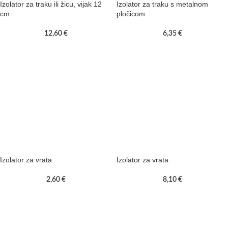
Izolator za traku ili žicu, vijak 12
Izolator za traku s metalnom
cm
pločicom
12,60
€
6,35
€
Izolator za vrata
Izolator za vrata
2,60
€
8,10
€