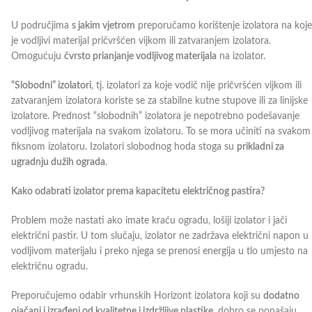
U područjima
s jakim vjetrom
preporučamo korištenje izolatora na koje
je vodljivi materijal pričvršćen vijkom ili zatvaranjem izolatora.
Omogućuju
čvrsto prianjanje vodljivog materijala
na izolator.
“Slobodni” izolatori
, tj. izolatori za koje vodič nije pričvršćen vijkom ili
zatvaranjem izolatora koriste se za stabilne kutne stupove ili za linijske
izolatore. Prednost “slobodnih” izolatora je nepotrebno podešavanje
vodljivog materijala na svakom izolatoru. To se mora učiniti na svakom
fiksnom izolatoru. Izolatori slobodnog hoda stoga su
prikladni za
ugradnju dužih ograda
.
Kako odabrati izolator prema kapacitetu električnog pastira?
Problem može nastati ako imate kraću ogradu, lošiji izolator i jači
električni pastir. U tom slučaju, izolator ne zadržava električni napon u
vodljivom materijalu i preko njega se prenosi energija u tlo umjesto na
električnu ogradu.
Preporučujemo odabir vrhunskih Horizont izolatora koji su
dodatno
ojačani i izrađeni od kvalitetne i izdržljive plastike,
dobro se ponašaju