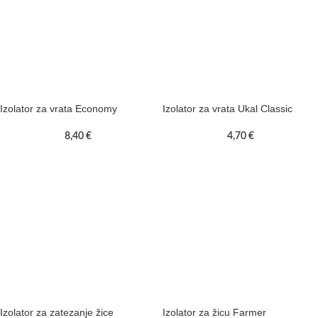
Izolator za vrata Economy
Izolator za vrata Ukal Classic
8,40
€
4,70
€
Izolator za zatezanje žice
Izolator za žicu Farmer