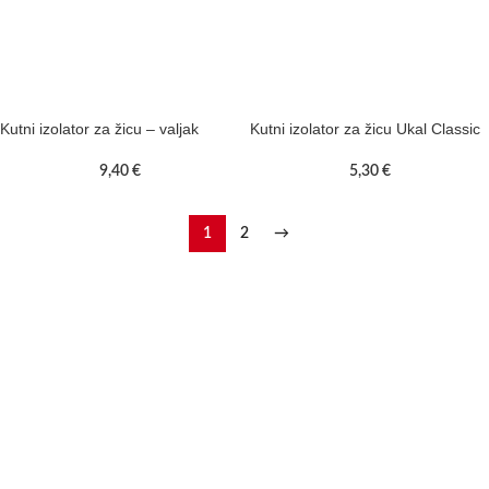
Kutni izolator za žicu – valjak
Kutni izolator za žicu Ukal Classic
9,40
€
5,30
€
1
2
→