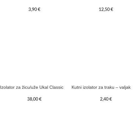
3,90
€
12,50
€
Izolator za žicu/uže Ukal Classic
Kutni izolator za traku – valjak
38,00
€
2,40
€