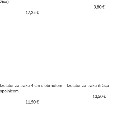
žica)
3,80
€
17,25
€
Izolator za traku 4 cm s obrnutom
Izolator za traku ili žicu
spojnicom
13,50
€
11,50
€