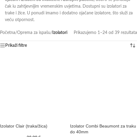
čak iu zahtjevnijim vremenskim uvjetima. Dostupni su izolatori za
trake i žice. U ponudi imamo i dodatno ojačane izolatore, što služi za
veću otpornost.
Početna
/
Oprema za ispašu
/
Izolatori
Prikazujemo 1–24 od 39 rezultata
Prikaži filtre
Izolator Clair (traka/žica)
Izolator Combi Beaumont za traku
do 40mm