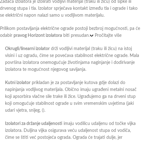
Zadaća izolatora je izolirati vodljivi materijal (traku ili žicu) od šipke ili
drvenog stupa i tla. Izolator sprječava kontakt između tla i ograde i tako
se električni napon nalazi samo u vodljivom materijalu.
Prilikom postavljanja električne ograde postoji bezbroj mogućnosti, pa će
odabir
pravog Horizont izolatora
biti presudan.
Pročitajte više
Okrugli/linearni izolator
drži vodljivi materijal (traku ili žicu) na istoj
visini i uz ogradu, čime se povećava stabilnost električne ograde. Mala
površina izolatora onemogućuje životinjama naginjanje i dodirivanje
izolatora te mogućnost njegovog savijanja.
Kutni izolator
prikladan je za postavljanje kutova gdje dolazi do
napinjanja vodljivog materijala. Obično imaju ugrađeni metalni nosač
koji apsorbira vlačne sile trake ili žice. Ugrađujemo ga na drveni stup
koji omogućuje stabilnost ograde u svim vremenskim uvjetima (jaki
udari vjetra, snijeg, ().
Izolatori za držanje udaljenosti
imaju vodilicu udaljenu od točke vijka
izolatora. Duljina vijka osigurava veću udaljenost stupa od vodiča,
čime se štiti već postojeća ograda. Ograda će trajati dulje, jer