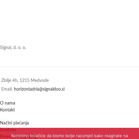
Signal, d. o. o.
Zbilje 4h, 1215 Medvode
Email:
horizontadria@signaldoo.si
O nama
Kontakt
Načini plaćanja
Dostava
Koristimo kolačiće da bismo bolje razumjeli kako reagirate na
Povrati i reklamacije