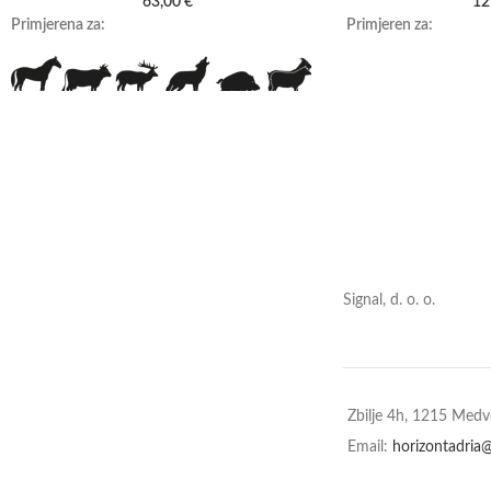
63,00
€
12
Primjerena za:
Primjeren za:
Svojstva:
Svojstva:
Signal, d. o. o.
Zbilje 4h, 1215 Med
Email:
horizontadria@