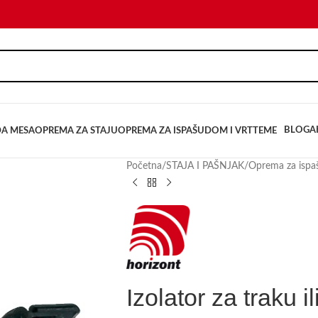
BLOG
A
DA MESA
OPREMA ZA STAJU
OPREMA ZA ISPAŠU
DOM I VRT
TEME
Početna
/
STAJA I PAŠNJAK
/
Oprema za ispa
Izolator za traku i