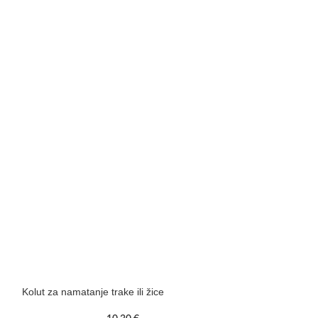
ni
.
Kolut za namatanje trake ili žice
Ručka za elektri
traku)