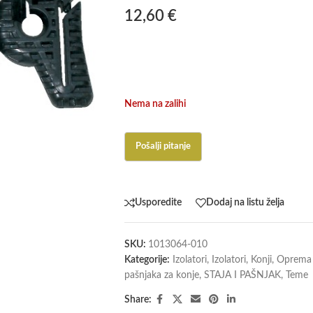
12,60
€
Nema na zalihi
Usporedite
Dodaj na listu želja
SKU:
1013064-010
Kategorije:
Izolatori
,
Izolatori
,
Konji
,
Oprema 
pašnjaka za konje
,
STAJA I PAŠNJAK
,
Teme
Share: