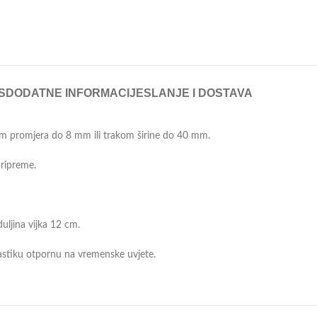
S
DODATNE INFORMACIJE
SLANJE I DOSTAVA
icom promjera do 8 mm ili trakom širine do 40 mm.
ripreme.
uljina vijka 12 cm.
lastiku otpornu na vremenske uvjete.