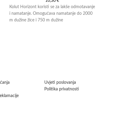
10,30
€
Kolut Horizont koristi se za lakše odmotavanje
RANGER GT-40 Hor
i namatanje. Omogućava namatanje do 2000
ogradu, crna s ku
m dužine žice i 750 m dužine
širine do 40 mm. I
aćanja
Uvjeti poslovanja
Politika privatnosti
reklamacije