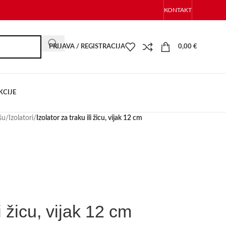
KONTAKT
PRIJAVA / REGISTRACIJA
0,00
€
KCIJE
šu
/
Izolatori
/
Izolator za traku ili žicu, vijak 12 cm
li žicu, vijak 12 cm