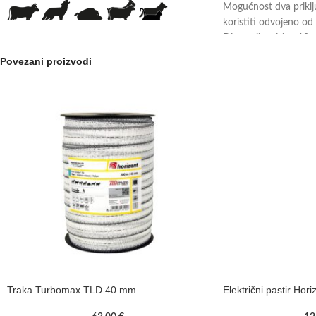
Mogućnost dva priklj
koristiti odvojeno od 
Dimenzije: visina 12
Svojstva:
Povezani proizvodi
Traka Turbomax TLD 40 mm
Električni pastir Ho