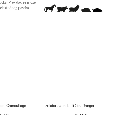
učka. Prekidač se može
električnog pastira.
Svojstva:
NOVO! Električni pastiri
Horizont sada su dostup
i sa obnovljenim izgledom
Nažalost, trenutno ne
možete birati - ali bez
obzira na dizajn koji
dobijete, dobivate isprobanu kvalitetu
Horizonta. Napravljeno u Njemačkoj.
rizont Camouflage
Izolator za traku ili žicu Ranger