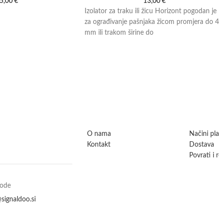
5,00
€
13,00
€
Izolator za traku ili žicu Horizont pogodan je
za ograđivanje pašnjaka žicom promjera do 4
mm ili trakom širine do
O nama
Načini pl
Kontakt
Dostava
Povrati i 
vode
signaldoo.si