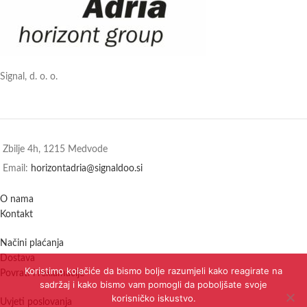
Signal, d. o. o.
Zbilje 4h, 1215 Medvode
Email:
horizontadria@signaldoo.si
O nama
Kontakt
Načini plaćanja
Dostava
Koristimo kolačiće da bismo bolje razumjeli kako reagirate na
Povrati i reklamacije
sadržaj i kako bismo vam pomogli da poboljšate svoje
korisničko iskustvo.
Uvjeti poslovanja