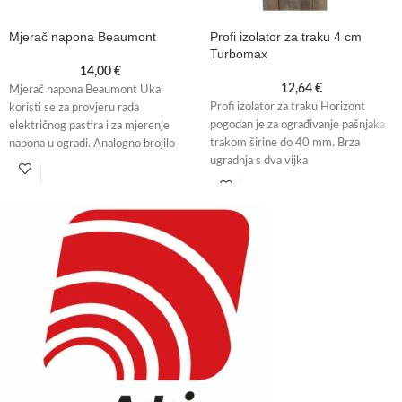
Mjerač napona Beaumont
Profi izolator za traku 4 cm
Turbomax
14,00
€
12,64
€
Mjerač napona Beaumont Ukal
Profi izolator za traku Horizont
koristi se za provjeru rada
pogodan je za ograđivanje pašnjaka
električnog pastira i za mjerenje
trakom širine do 40 mm. Brza
napona u ogradi. Analogno brojilo
ugradnja s dva vijka
ima