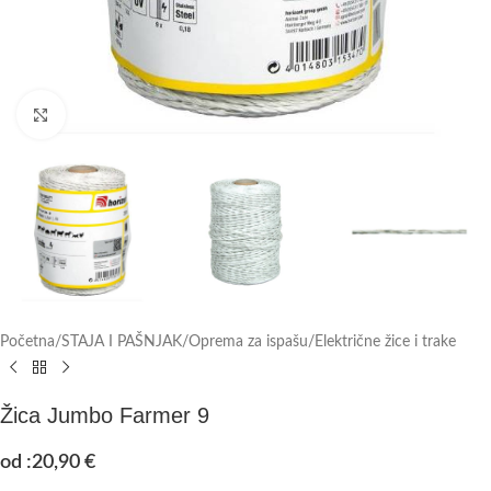
Click to enlarge
Početna
/
STAJA I PAŠNJAK
/
Oprema za ispašu
/
Električne žice i trake
Žica Jumbo Farmer 9
od :
20,90
€