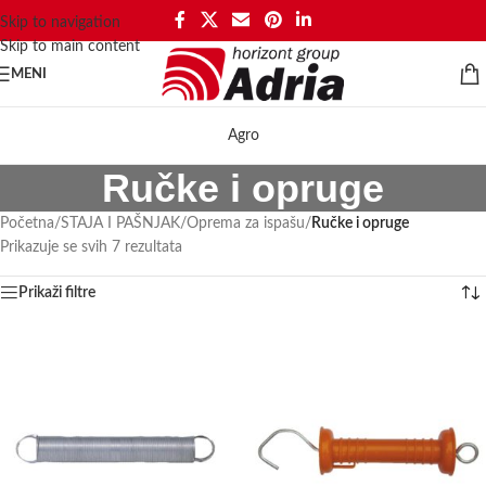
Skip to navigation
Skip to main content
MENI
Agro
Ručke i opruge
Početna
/
STAJA I PAŠNJAK
/
Oprema za ispašu
/
Ručke i opruge
Prikazuje se svih 7 rezultata
Prikaži filtre