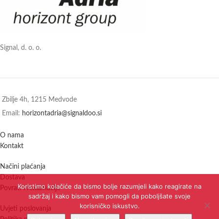
Signal, d. o. o.
Zbilje 4h, 1215 Medvode
Email:
horizontadria@signaldoo.si
O nama
Kontakt
Načini plaćanja
Dostava
Koristimo kolačiće da bismo bolje razumjeli kako reagirate na
Povrati i reklamacije
sadržaj i kako bismo vam pomogli da poboljšate svoje
korisničko iskustvo.
Uvjeti poslovanja