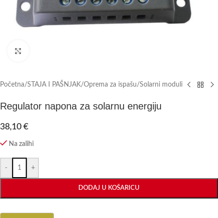
Click to enlarge
Početna
/
STAJA I PAŠNJAK
/
Oprema za ispašu
/
Solarni moduli
Regulator napona za solarnu energiju
38,10
€
Na zalihi
-
+
DODAJ U KOŠARICU