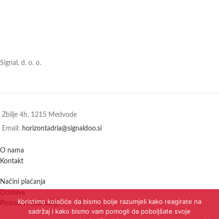
Signal, d. o. o.
Zbilje 4h, 1215 Medvode
Email:
horizontadria@signaldoo.si
O nama
Kontakt
Načini plaćanja
Dostava
Koristimo kolačiće da bismo bolje razumjeli kako reagirate na
Povrati i reklamacije
sadržaj i kako bismo vam pomogli da poboljšate svoje