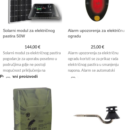
Solarni modul za električnog
Alarm upozorenja za električnu
pastira 50W
ogradu
144,00
€
25,00
€
Solarni modul za električnog pastira
Alarm upozorenja za električnu
pogodan je za uporabu posebno u
ogradu koristi se za prikaz rada
područjima gdje ne postoji
električnog pastira u smanjenju
mogućnost priključenja na
napona. Alarm se automatski
Povezani proizvodi
električnu mrežu.
aktivira treptanjem