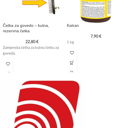
Četka za govedo – kutna,
Katran
rezervna četka
7,90
€
22,80
€
1 kg
Zamjenska četka za kutnu četku za
govedo.