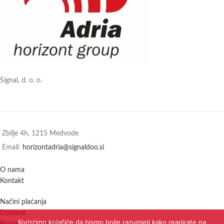
Signal, d. o. o.
Zbilje 4h, 1215 Medvode
Email:
horizontadria@signaldoo.si
O nama
Kontakt
Načini plaćanja
Dostava
Koristimo kolačiće da bismo bolje razumjeli kako reagirate na
Povrati i reklamacije