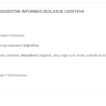
S
DODATNE INFORMACIJE
SLANJE I DOSTAVA
vođača Victorinox.
biraju
masnoću i prljavštine.
 veću
čvrstoću, fleksibilnost i trajnost
, zbog čega su ih visoko ocijenili struč
jio s Victorinoxom.