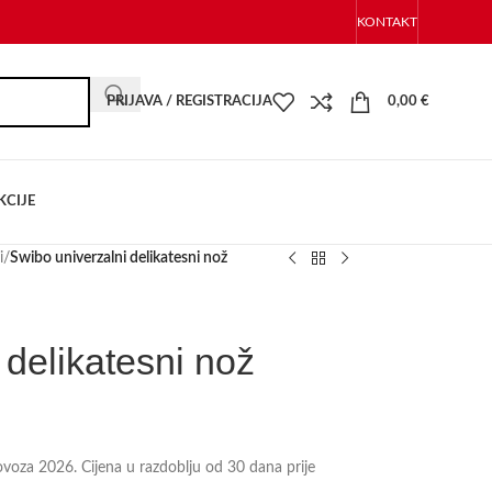
KONTAKT
PRIJAVA / REGISTRACIJA
0,00
€
KCIJE
i
/
Swibo univerzalni delikatesni nož
 delikatesni nož
lovoza 2026. Cijena u razdoblju od 30 dana prije