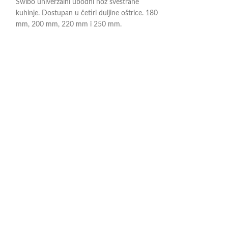
Swibo univerzalni ubodni nož svestrane
Swibo nož za okoš
kuhinje. Dostupan u četiri duljine oštrice. 180
je namijenjen za o
mm, 200 mm, 220 mm i 250 mm.
Dostupan u tri du