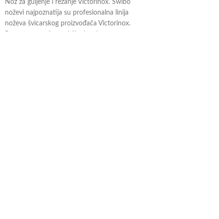
Nož za guljenje i rezanje Victorinox. Swibo
€/kom.
noževi najpoznatija su profesionalna linija
noževa švicarskog proizvođača Victorinox.
Poznate narančaste drške izrađene su