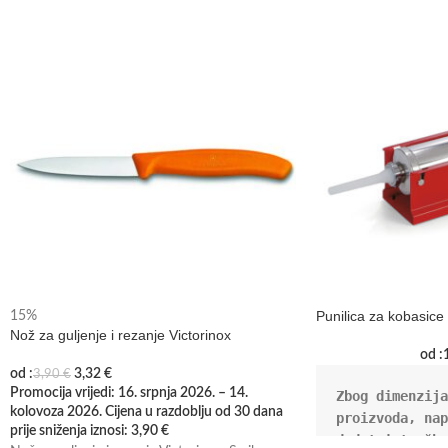
Punilica za kobasice
15%
Nož za guljenje i rezanje Victorinox
od :
od :
3,32
€
3,90
€
Promocija vrijedi: 16. srpnja 2026. – 14.
Zbog dimenzija
kolovoza 2026. Cijena u razdoblju od 30 dana
proizvoda, nap
prije sniženja iznosi:
3,90
€
dodatni troško