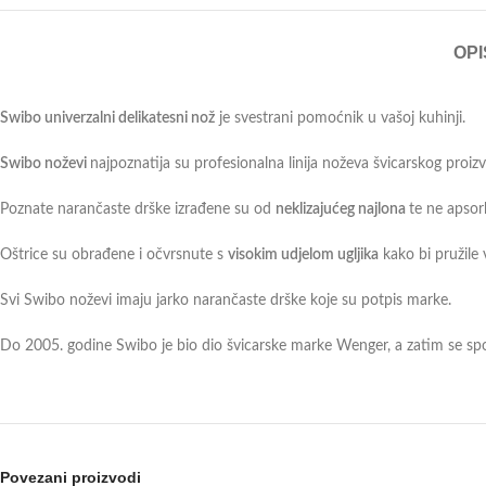
OPI
Swibo univerzalni delikatesni nož
je svestrani pomoćnik u vašoj kuhinji.
Swibo noževi
najpoznatija su profesionalna linija noževa švicarskog proiz
Poznate narančaste drške izrađene su od
neklizajućeg najlona
te ne apsor
Oštrice su obrađene i očvrsnute s
visokim udjelom ugljika
kako bi pružile
Svi Swibo noževi imaju jarko narančaste drške koje su potpis marke.
Do 2005. godine Swibo je bio dio švicarske marke Wenger, a zatim se spo
Povezani proizvodi