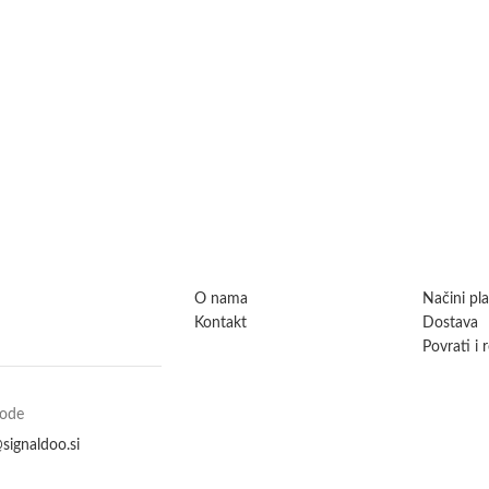
O nama
Načini pl
Kontakt
Dostava
Povrati i 
vode
signaldoo.si