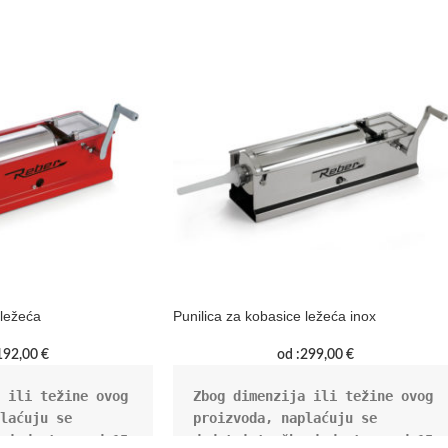
 ležeća
Punilica za kobasice ležeća inox
192,00
€
od :
299,00
€
 ili težine ovog 
Zbog dimenzija ili težine ovog 
laćuju se 
proizvoda, naplaćuju se 
vi dostave od 15 
dodatni troškovi dostave od 15 