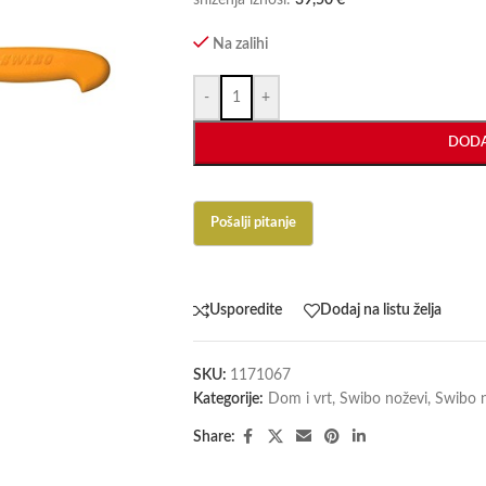
sniženja iznosi:
39,50
€
Na zalihi
-
+
DODA
Usporedite
Dodaj na listu želja
SKU:
1171067
Kategorije:
Dom i vrt
,
Swibo noževi
,
Swibo 
Share: