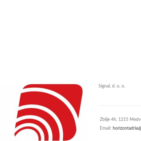
Signal, d. o. o.
Zbilje 4h, 1215 Med
Email:
horizontadria@