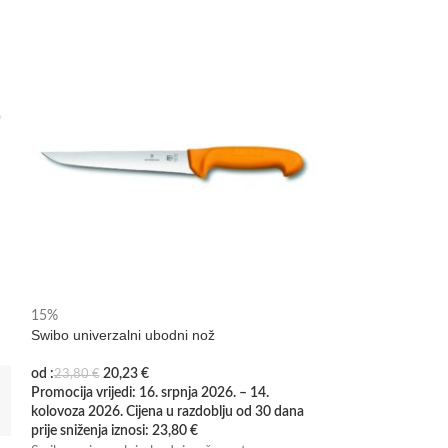
15%
15%
Swibo univerzalni ubodni nož
Swibo nož za oko
od :
20,23
€
od :
14,96
23,80
€
17,60
€
Promocija vrijedi: 16. srpnja 2026. – 14.
Promocija vrijedi: 
kolovoza 2026. Cijena u razdoblju od 30 dana
kolovoza 2026. Cij
prije sniženja iznosi:
23,80
€
prije sniženja iznos