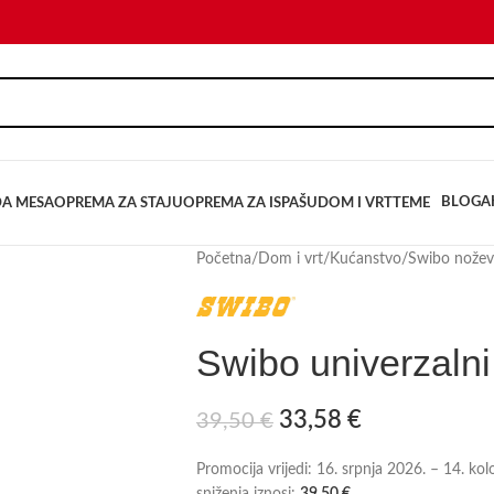
BLOG
A
DA MESA
OPREMA ZA STAJU
OPREMA ZA ISPAŠU
DOM I VRT
TEME
Početna
/
Dom i vrt
/
Kućanstvo
/
Swibo nožev
Swibo univerzalni
33,58
€
39,50
€
Promocija vrijedi: 16. srpnja 2026. – 14. ko