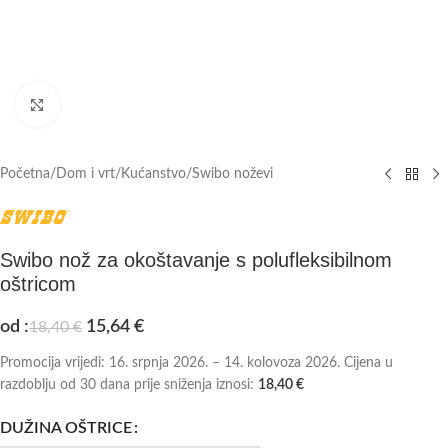
Click to enlarge
Početna
/
Dom i vrt
/
Kućanstvo
/
Swibo noževi
Swibo nož za okoštavanje s polufleksibilnom
oštricom
od :
15,64
€
18,40
€
Promocija vrijedi: 16. srpnja 2026. – 14. kolovoza 2026. Cijena u
razdoblju od 30 dana prije sniženja iznosi:
18,40
€
DUŽINA OŠTRICE