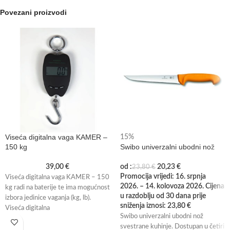
Povezani proizvodi
Viseća digitalna vaga KAMER –
15%
150 kg
Swibo univerzalni ubodni nož
39,00
€
od :
20,23
€
23,80
€
Promocija vrijedi: 16. srpnja
Viseća digitalna vaga KAMER – 150
2026. – 14. kolovoza 2026. Cijena
kg radi na baterije te ima mogućnost
u razdoblju od 30 dana prije
izbora jedinice vaganja (kg, lb).
sniženja iznosi:
23,80
€
Viseća digitalna
Swibo univerzalni ubodni nož
svestrane kuhinje. Dostupan u četiri