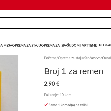
BLOG
A
DA MESA
OPREMA ZA STAJU
OPREMA ZA ISPAŠU
DOM I VRT
TEME
Početna
/
Oprema za staju
/
Stočarstvo
/
Označ
Broj 1 za remen
2,90
€
Pakiranje: 10 kom
Samo 1 komad(a) na zalihi