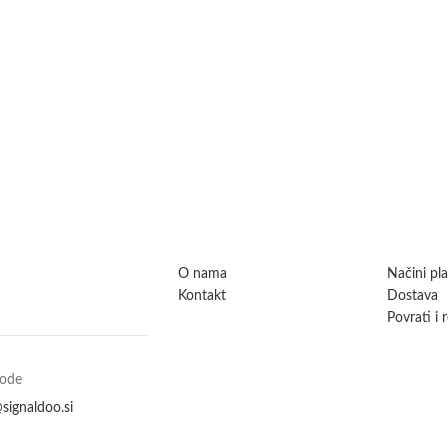
O nama
Načini pl
Kontakt
Dostava
Povrati i 
vode
signaldoo.si