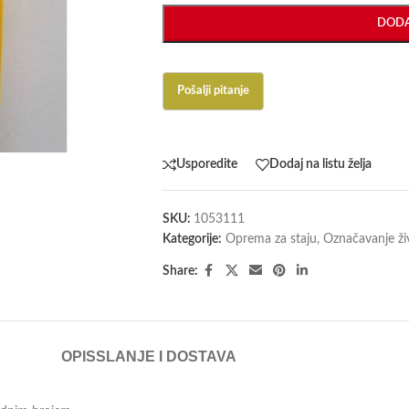
DODA
Usporedite
Dodaj na listu želja
SKU:
1053111
Kategorije:
Oprema za staju
,
Označavanje ži
Share:
OPIS
SLANJE I DOSTAVA