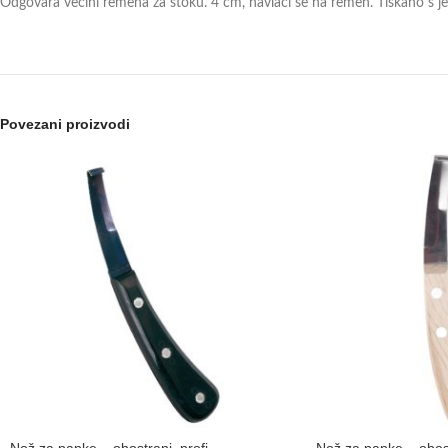
Odgovara većini remena za stoku. 4 cm, navlači se na remen. Tiskano s j
Povezani proizvodi