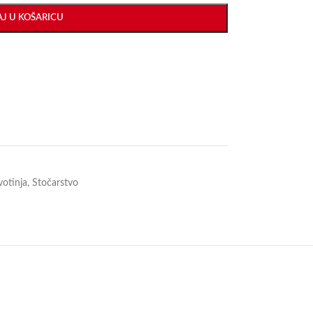
J U KOŠARICU
votinja
,
Stočarstvo