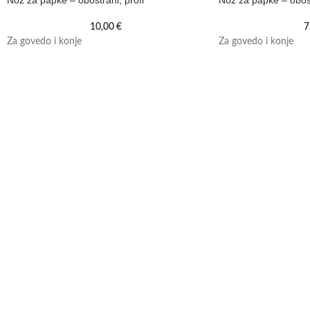
Nož za papke – obostrani, profi
Nož za papke – obos
10,00
€
7
Za govedo i konje
Za govedo i konje