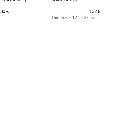
trani Farming
Vreća za silos
,35
€
1,32
€
Dimenzije: 120 x 27cm