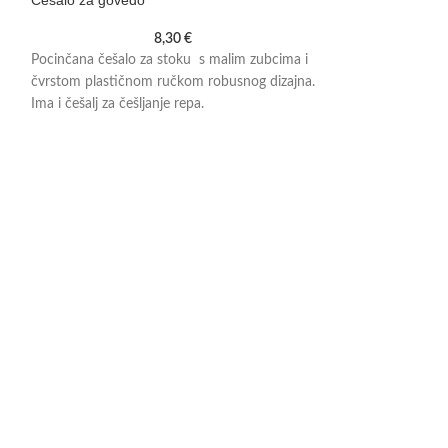
Češalo za govedo
Nož za papke – d
8,30
€
Pocinčana češalo za stoku s malim zubcima i
Za govedo i konje
čvrstom plastičnom ručkom robusnog dizajna.
Ima i češalj za češljanje repa.