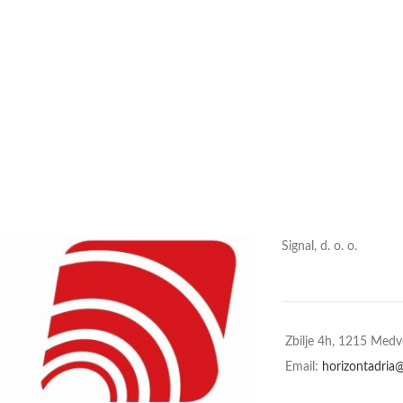
Signal, d. o. o.
Zbilje 4h, 1215 Med
Email:
horizontadria@