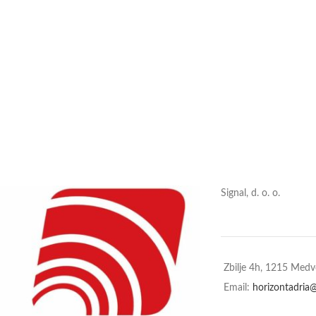
Signal, d. o. o.
Zbilje 4h, 1215 Med
Email:
horizontadria@