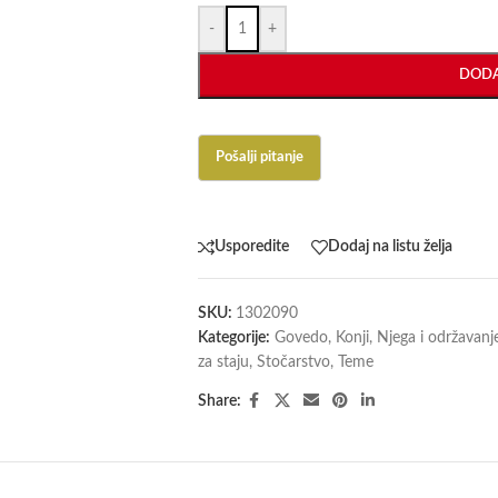
-
+
DODA
Usporedite
Dodaj na listu želja
SKU:
1302090
Kategorije:
Govedo
,
Konji
,
Njega i održavanj
za staju
,
Stočarstvo
,
Teme
Share: