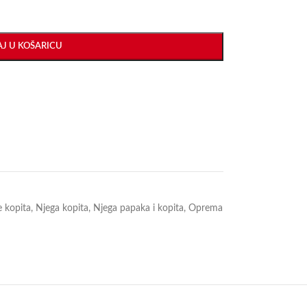
J U KOŠARICU
e kopita
,
Njega kopita
,
Njega papaka i kopita
,
Oprema