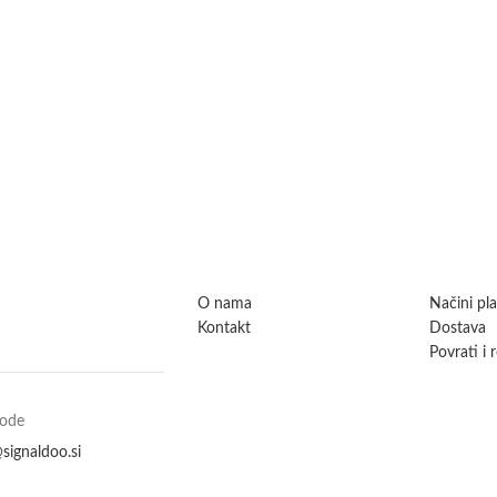
O nama
Načini pl
Kontakt
Dostava
Povrati i 
vode
signaldoo.si