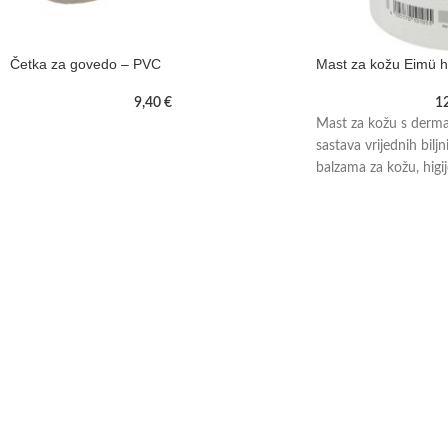
Četka za govedo – PVC
Mast za kožu Eimü h
9,40
€
1
Mast za kožu s dermat
sastava vrijednih biljn
balzama za kožu, higi