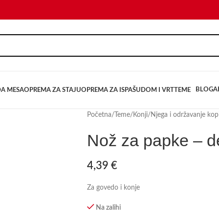
BLOG
A
DA MESA
OPREMA ZA STAJU
OPREMA ZA ISPAŠU
DOM I VRT
TEME
Početna
/
Teme
/
Konji
/
Njega i održavanje kop
Nož za papke – d
4,39
€
Za govedo i konje
Na zalihi