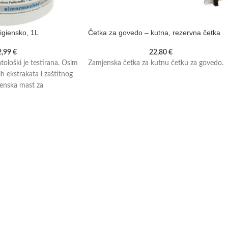
igiensko, 1L
Četka za govedo – kutna, rezervna četka
2,99
€
22,80
€
ološki je testirana. Osim
Zamjenska četka za kutnu četku za govedo.
ih ekstrakata i zaštitnog
jenska mast za