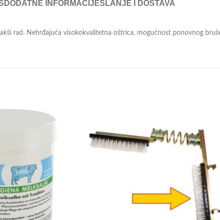
S
DODATNE INFORMACIJE
SLANJE I DOSTAVA
 lakši rad. Nehrđajuća visokokvalitetna oštrica, mogućnost ponovnog bruš