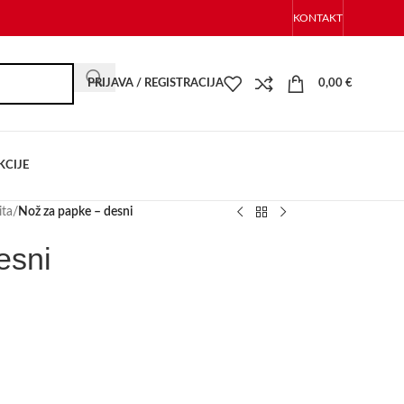
KONTAKT
PRIJAVA / REGISTRACIJA
0,00
€
KCIJE
ita
/
Nož za papke – desni
esni