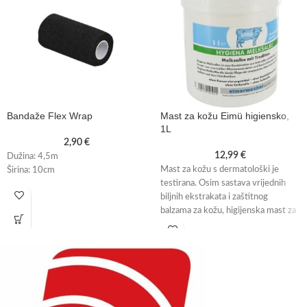
Bandaže Flex Wrap
Mast za kožu Eimü higiensko,
1L
2,90
€
12,99
€
Dužina: 4,5m
Mast za kožu s dermatološki je
Širina: 10cm
testirana. Osim sastava vrijednih
biljnih ekstrakata i zaštitnog
balzama za kožu, higijenska mast za