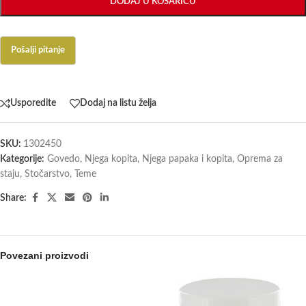
DODAJ U KOŠARICU
Usporedite
Dodaj na listu želja
SKU:
1302450
Kategorije:
Govedo
,
Njega kopita
,
Njega papaka i kopita
,
Oprema za
staju
,
Stočarstvo
,
Teme
Share:
Povezani proizvodi