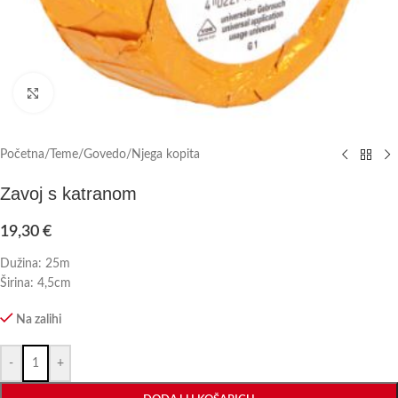
Click to enlarge
Početna
/
Teme
/
Govedo
/
Njega kopita
Zavoj s katranom
19,30
€
Dužina: 25m
Širina: 4,5cm
Na zalihi
-
+