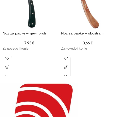
Nož za papke – lijevi, profi
Nož za papke – obostrani
7,93
€
3,66
€
Za govedo i konje
Za govedo i konje