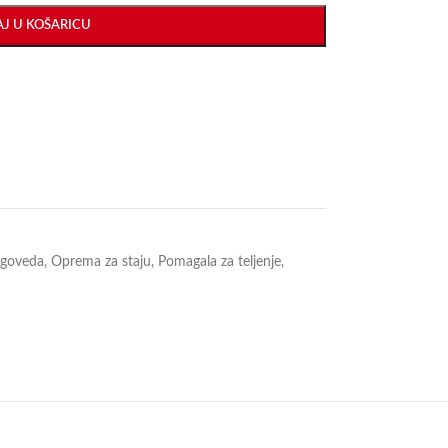
J U KOŠARICU
i goveda
,
Oprema za staju
,
Pomagala za teljenje
,