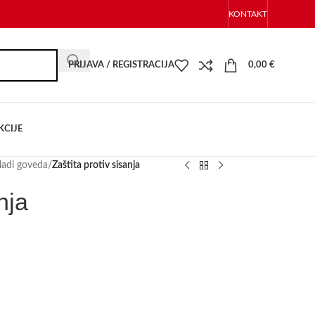
KONTAKT
PRIJAVA / REGISTRACIJA
0,00
€
KCIJE
eladi goveda
/
Zaštita protiv sisanja
nja