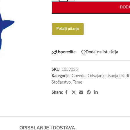
DODA
Usporedite
Dodaj na listu želja
SKU:
1059035
Kategorije:
Govedo
,
Odvajanje sisanja telad
Stočarstvo
,
Teme
Share:
OPIS
SLANJE I DOSTAVA