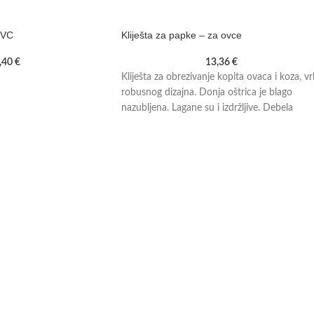
PVC
Kliješta za papke – za ovce
,40
€
13,36
€
Kliješta za obrezivanje kopita ovaca i koza, vr
robusnog dizajna. Donja oštrica je blago
nazubljena. Lagane su i izdržljive. Debela