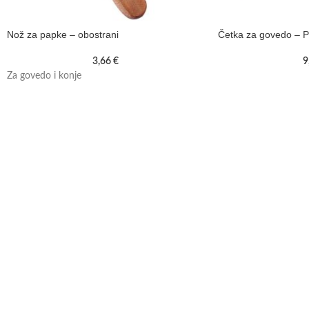
Nož za papke – obostrani
Četka za govedo – 
3,66
€
9
Za govedo i konje