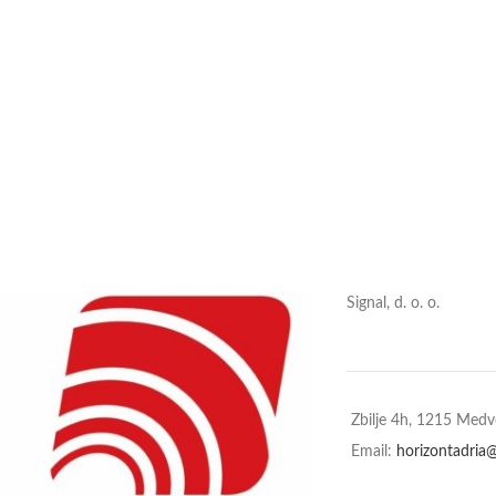
Signal, d. o. o.
Zbilje 4h, 1215 Med
Email:
horizontadria@