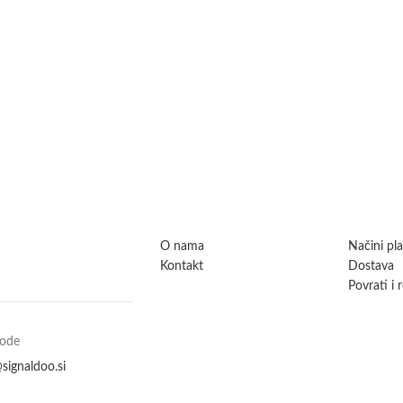
O nama
Načini pl
Kontakt
Dostava
Povrati i 
vode
signaldoo.si