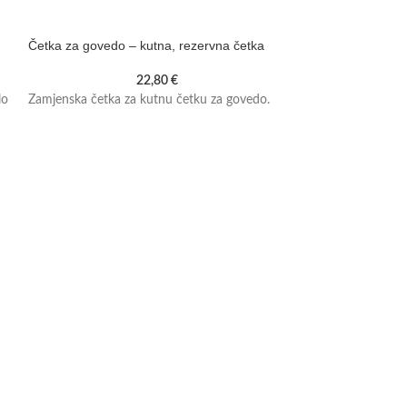
Četka za govedo – kutna, rezervna četka
Češalo za goved
22,80
€
lo
Zamjenska četka za kutnu četku za govedo.
Pocinčano češalo 
čvrstom plastičn
dizajna.