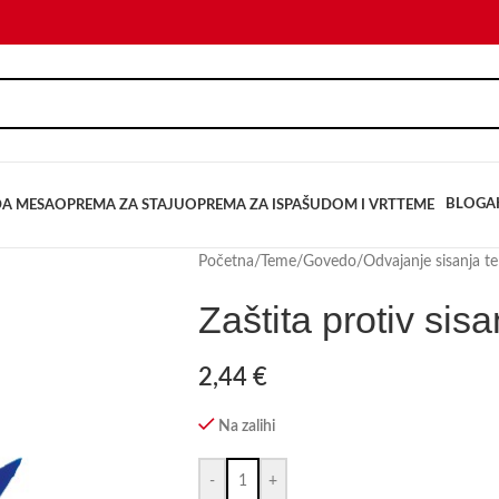
BLOG
A
DA MESA
OPREMA ZA STAJU
OPREMA ZA ISPAŠU
DOM I VRT
TEME
Početna
/
Teme
/
Govedo
/
Odvajanje sisanja t
Zaštita protiv sisa
2,44
€
Na zalihi
-
+