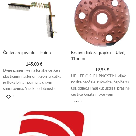
Četka za govedo – kutna
Brusni disk za papke – Ukal,
115mm
145,00
€
19,95
€
Dvije izmjenjive najlonske četke s
UPUTE O SIGURNOSTI: Uvijek
plastičnim naslonom. Gornja četka
nosite naočale, rukavice, čepiće za
je fleksibilna i pomična u svim
uši, odjeću i masku; uzdisaj prašine i
smjerovima. Visoka udobnost u
čestica kopita mogu vam
upotrebi.