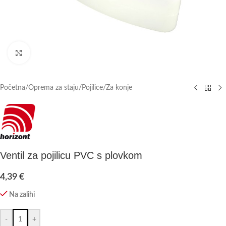
Click to enlarge
Početna
/
Oprema za staju
/
Pojilice
/
Za konje
Ventil za pojilicu PVC s plovkom
4,39
€
Na zalihi
-
+