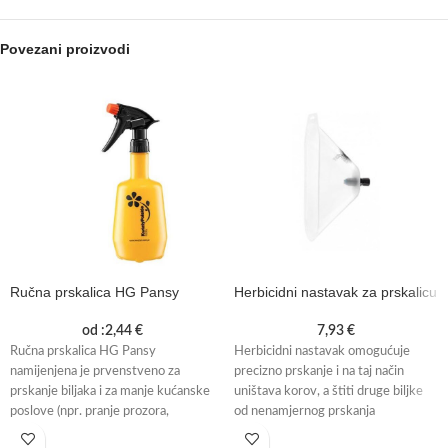
Povezani proizvodi
Ručna prskalica HG Pansy
Herbicidni nastavak za prskalicu
od :
2,44
€
7,93
€
Ručna prskalica HG Pansy
Herbicidni nastavak omogućuje
namijenjena je prvenstveno za
precizno prskanje i na taj način
prskanje biljaka i za manje kućanske
uništava korov, a štiti druge biljke
poslove (npr. pranje prozora,
od nenamjernog prskanja
glačanje). Prskalica
herbicidima.