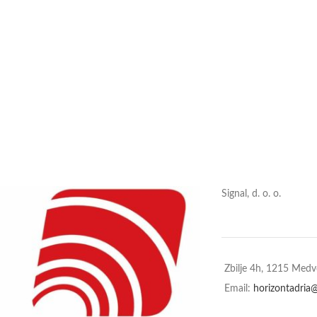
Signal, d. o. o.
Zbilje 4h, 1215 Med
Email:
horizontadria@