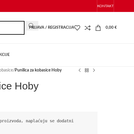
KONTAKT
PRIJAVA / REGISTRACIJA
0,00
€
KCIJE
kobasice
/
Punilica za kobasice Hoby
sice Hoby
proizvoda, naplaćuju se dodatni 