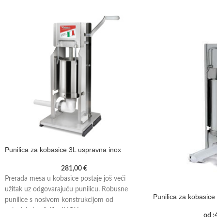
Punilica za kobasice 3L uspravna inox
281,00
€
Prerada mesa u kobasice postaje još veći
užitak uz odgovarajuću punilicu. Robusne
Punilica za kobasice
punilice s nosivom konstrukcijom od
nehrđajućeg čelika INOX,
od :