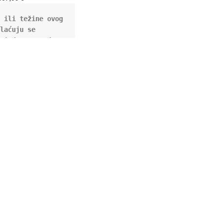
€/kom.
 ili težine ovog 
laćuju se 
vi dostave od 15 
C 4 kom