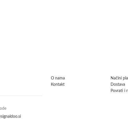
O nama
Načini pl
Kontakt
Dostava
Povrati i 
vode
signaldoo.si