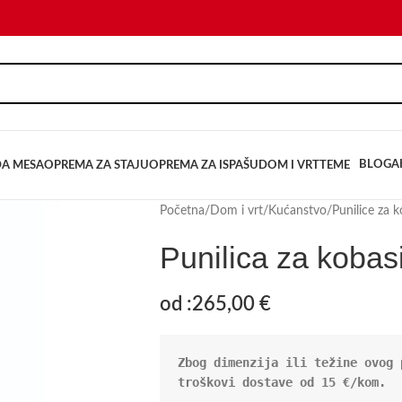
BLOG
A
DA MESA
OPREMA ZA STAJU
OPREMA ZA ISPAŠU
DOM I VRT
TEME
Početna
/
Dom i vrt
/
Kućanstvo
/
Punilice za 
Punilica za koba
od :
265,00
€
Zbog dimenzija ili težine ovog 
troškovi dostave od 15 €/kom.