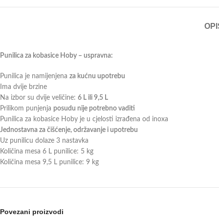
OPI
Punilica za kobasice Hoby – uspravna:
Punilica je namijenjena
za kućnu upotrebu
Ima dvije brzine
Na izbor su dvije veličine:
6 L ili 9,5 L
Prilikom punjenja
posudu nije potrebno vaditi
Punilica za kobasice Hoby je u cjelosti izrađena od inoxa
Jednostavna za čišćenje, održavanje i
upotrebu
Uz punilicu dolaze 3 nastavka
Količina mesa 6 L punilice: 5 kg
Količina mesa 9,5 L punilice: 9 kg
Povezani proizvodi