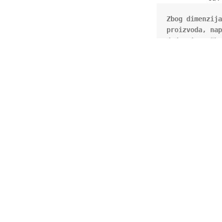
Zbog dimenzija
proizvoda, nap
dodatni troško
€/kom.
Dvije brzine
Komplet tuljaca - PV