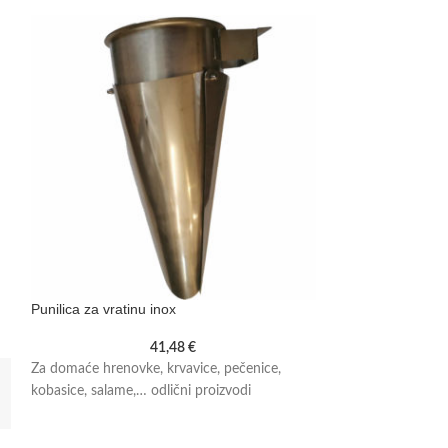
Punilica za vratinu inox
Solarni uređaj za
41,48
€
Za domaće hrenovke, krvavice, pečenice,
Solarni uređaj za 
kobasice, salame,… odlični proizvodi
vibracije neugodne 
krtice, voluharice,
emitira