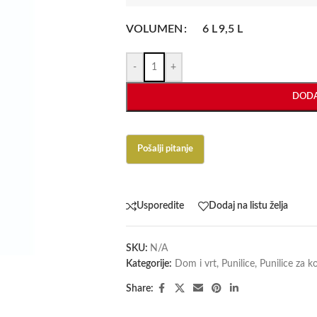
VOLUMEN
6 L
9,5 L
-
+
DODA
Usporedite
Dodaj na listu želja
SKU:
N/A
Kategorije:
Dom i vrt
,
Punilice
,
Punilice za k
Share: