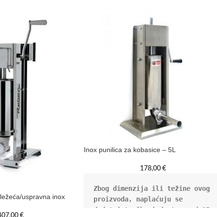
Inox punilica za kobasice – 5L
178,00
€
Zbog dimenzija ili težine ovog 
 ležeća/uspravna inox
proizvoda, naplaćuju se 
dodatni troškovi dostave od 15 
407,00
€