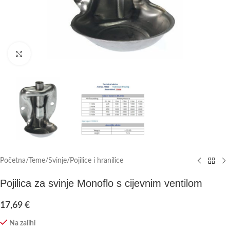
Click to enlarge
Početna
/
Teme
/
Svinje
/
Pojilice i hranilice
Pojilica za svinje Monoflo s cijevnim ventilom
17,69
€
Na zalihi