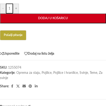
-
+
DODAJ U KOŠARICU
Usporedite
Dodaj na listu želja
SKU:
1255074
Kategorije:
Oprema za staju
,
Pojilice
,
Pojilice i hranilice
,
Svinje
,
Teme
,
Za
svinje
Share: