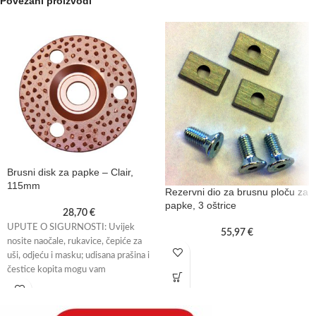
Povezani proizvodi
Brusni disk za papke – Clair,
115mm
Rezervni dio za brusnu ploču za
papke, 3 oštrice
28,70
€
UPUTE O SIGURNOSTI: Uvijek
55,97
€
nosite naočale, rukavice, čepiće za
uši, odjeću i masku; udisana prašina i
čestice kopita mogu vam