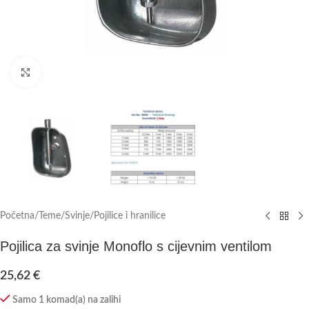
Click to enlarge
Početna
/
Teme
/
Svinje
/
Pojilice i hranilice
Pojilica za svinje Monoflo s cijevnim ventilom
25,62
€
Samo 1 komad(a) na zalihi