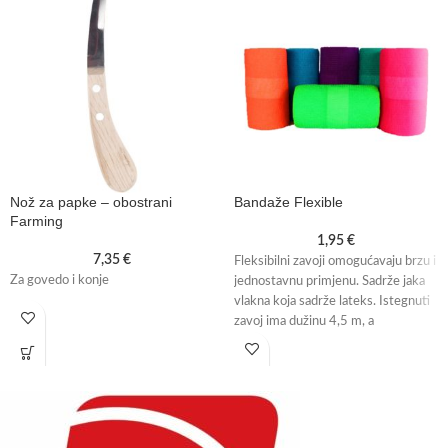
Nož za papke – obostrani
Bandaže Flexible
Farming
1,95
€
7,35
€
Fleksibilni zavoji omogućavaju brzu i
Za govedo i konje
jednostavnu primjenu. Sadrže jaka
vlakna koja sadrže lateks. Istegnuti
zavoj ima dužinu 4,5 m, a