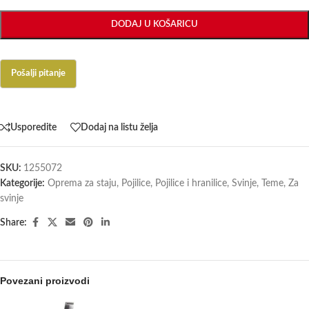
DODAJ U KOŠARICU
Usporedite
Dodaj na listu želja
SKU:
1255072
Kategorije:
Oprema za staju
,
Pojilice
,
Pojilice i hranilice
,
Svinje
,
Teme
,
Za
svinje
Share:
Povezani proizvodi