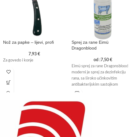
Nož za papke – lijevi, profi
Sprej za rane Eimü
Dragonblood
7,93
€
od :
7,50
€
Za govedo i konje
Eimü sprej za rane Dragonsblood
moderni je sprej za dezinfekciju
rana, sa široko učinkovitim
antibakterijskim sastojkom
Poliheksanid (Bigvanid) za uporabu