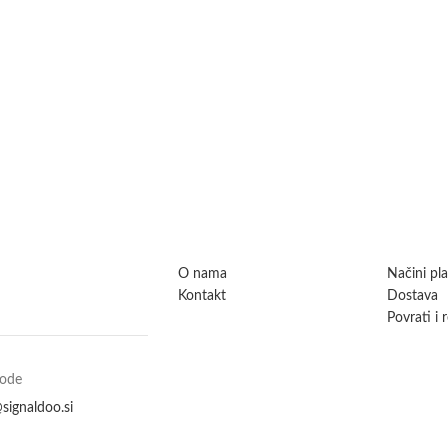
O nama
Načini pl
Kontakt
Dostava
Povrati i 
vode
signaldoo.si