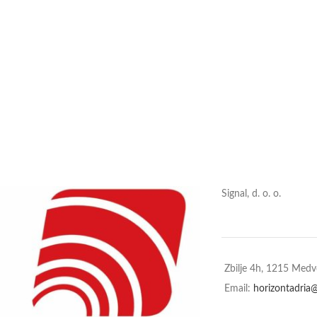
Signal, d. o. o.
Zbilje 4h, 1215 Med
Email:
horizontadria@