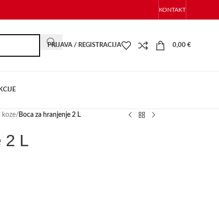
KONTAKT
PRIJAVA / REGISTRACIJA
0,00
€
KCIJE
i koze
/
Boca za hranjenje 2 L
 2 L