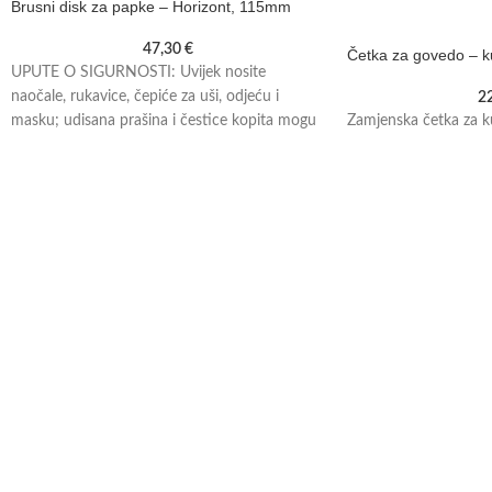
Brusni disk za papke – Horizont, 115mm
47,30
€
Četka za govedo – k
UPUTE O SIGURNOSTI: Uvijek nosite
naočale, rukavice, čepiće za uši, odjeću i
2
masku; udisana prašina i čestice kopita mogu
Zamjenska četka za k
vas