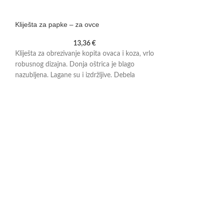
Kliješta za papke – za ovce
Četka za govedo
13,36
€
Kliješta za obrezivanje kopita ovaca i koza, vrlo
robusnog dizajna. Donja oštrica je blago
nazubljena. Lagane su i izdržljive. Debela