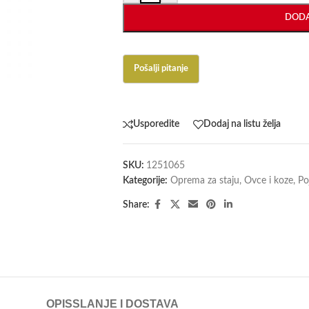
DODA
Usporedite
Dodaj na listu želja
SKU:
1251065
Kategorije:
Oprema za staju
,
Ovce i koze
,
Poj
Share:
OPIS
SLANJE I DOSTAVA