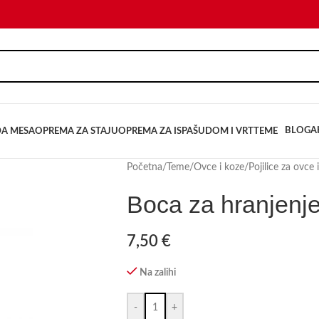
BLOG
A
DA MESA
OPREMA ZA STAJU
OPREMA ZA ISPAŠU
DOM I VRT
TEME
Početna
/
Teme
/
Ovce i koze
/
Pojilice za ovce 
Boca za hranjenje
7,50
€
Na zalihi
-
+