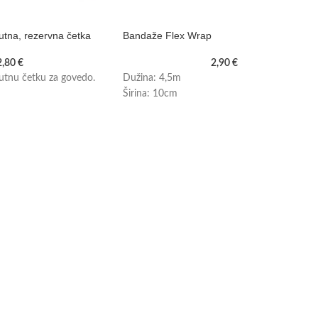
utna, rezervna četka
Bandaže Flex Wrap
2,80
€
2,90
€
utnu četku za govedo.
Dužina: 4,5m
Širina: 10cm