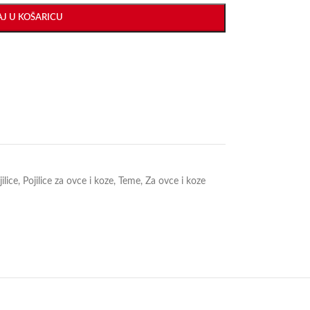
J U KOŠARICU
ilice
,
Pojilice za ovce i koze
,
Teme
,
Za ovce i koze