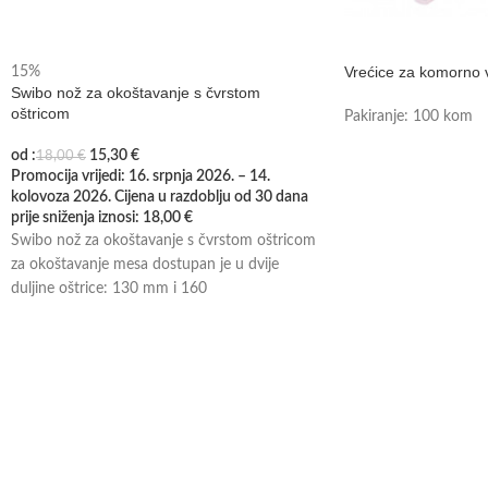
Vrećice za komorno 
15%
Swibo nož za okoštavanje s čvrstom
oštricom
Pakiranje: 100 kom
od :
15,30
€
18,00
€
Promocija vrijedi: 16. srpnja 2026. – 14.
kolovoza 2026. Cijena u razdoblju od 30 dana
prije sniženja iznosi:
18,00
€
Swibo nož za okoštavanje s čvrstom oštricom
za okoštavanje mesa dostupan je u dvije
duljine oštrice: 130 mm i 160