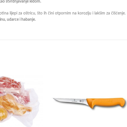
ao stvrdnjavanje ledom.
ina lijepi za oštricu, što ih čini otpornim na koroziju i lakšim za čišćenje
linu, udarce i habanje.