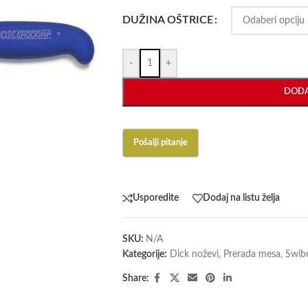
DUŽINA OŠTRICE
-
+
DODA
Usporedite
Dodaj na listu želja
SKU:
N/A
Kategorije:
Dick noževi
,
Prerada mesa
,
Swibo
Share: