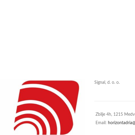
Signal, d. o. o.
Zbilje 4h, 1215 Med
Email:
horizontadria@