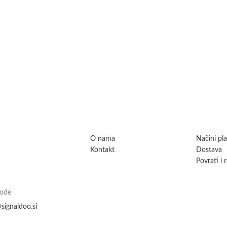
O nama
Načini pl
Kontakt
Dostava
Povrati i 
vode
signaldoo.si