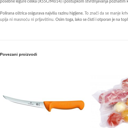
posebne legure čelika (X55CrMo14) i postupkom stvrdnjavanja poznatim k
Polirana oštrica osigurava najvišu razinu higijene.
To znači da se manje krhot
upija ni masnoću ni prljavštinu.
Osim toga, lako se čisti i otporan je na top
Povezani proizvodi