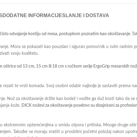
S
DODATNE INFORMACIJE
SLANJE I DOSTAVA
a čisto odvajanje kostiju od mesa, postupkom poznatim kao okoštavanje.
Ta
anje. Mora se pokazati kao pouzdan i siguran pomoćnik u svim radnim proce
ti ​​svoju kvalitetu.
 oštrice od 13 cm, 15 cm ili 18 cm s ručkom serije ErgoGrip mesarskih no
ite rezati te vrsti komada. Svoj osobni odabir najbolje je sastaviti prema na
nje. Nož za okoštavanje držite kao bodež i vodite ga duž kosti tako da se 
njanja kože.
DICK noževi za okoštavanje posebno su dizajnirani za profesiona
u ekstremnim opterećenjima u smislu otpora i pritiska. Mnoge druge oštri
ećenjem. Također se moraju vratiti u prvobitni početni položaj nakon upot