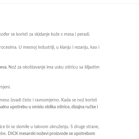
kođer se koristi za skidanje kože s mesa i peradi.
sima. U mesnoj industriji, u klanju i rezanju, kao i
ževa.
Nož za okoštavanje ima usku oštricu sa šiljastim
mjeni.
meso izvadi čisto i ravnomjerno. Kada se nož koristi
lnu upotrebu u smislu oblika oštrice, dizajna ručke i
ce bi se slomile u takvom okruženju. S druge strane,
rebe.
DICK mesarski noževi proizvode se upotrebom