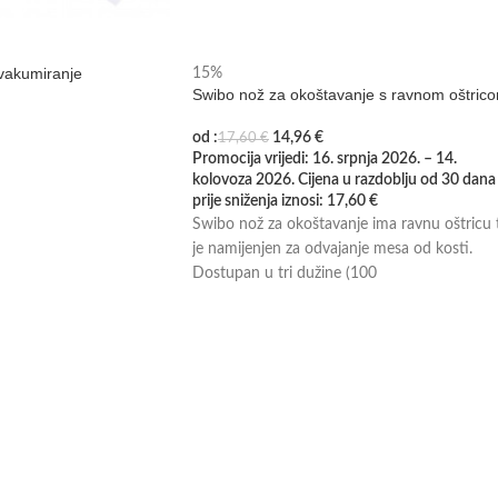
vakumiranje
15%
Swibo nož za okoštavanje s ravnom oštric
od :
14,96
€
17,60
€
Promocija vrijedi: 16. srpnja 2026. – 14.
kolovoza 2026. Cijena u razdoblju od 30 dana
prije sniženja iznosi:
17,60
€
Swibo nož za okoštavanje ima ravnu oštricu 
je namijenjen za odvajanje mesa od kosti.
Dostupan u tri dužine (100