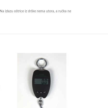
. Na izlazu oštrice iz drške nema utora, a ručka ne