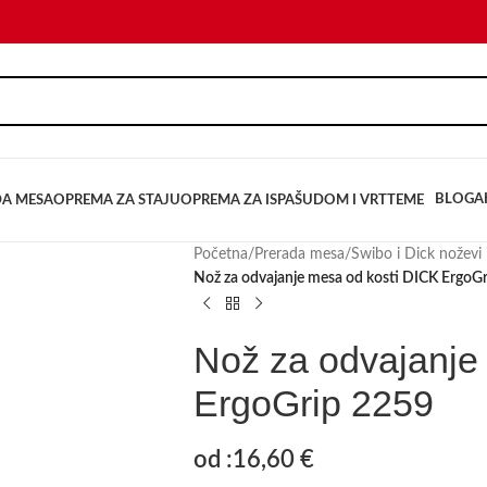
BLOG
A
DA MESA
OPREMA ZA STAJU
OPREMA ZA ISPAŠU
DOM I VRT
TEME
Početna
/
Prerada mesa
/
Swibo i Dick noževi i
Nož za odvajanje mesa od kosti DICK ErgoG
Nož za odvajanje
ErgoGrip 2259
od :
16,60
€