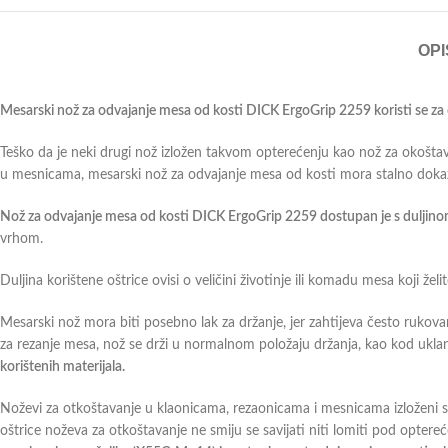
OPI
Mesarski nož za odvajanje mesa od kosti DICK ErgoGrip 2259 koristi se z
Teško da je neki drugi nož izložen takvom opterećenju kao nož za okoštav
u mesnicama, mesarski nož za odvajanje mesa od kosti mora stalno dokaziva
Nož za odvajanje mesa od kosti DICK ErgoGrip 2259 dostupan je s duljinom
vrhom.
Duljina korištene oštrice ovisi o veličini životinje ili komadu mesa koji žel
Mesarski nož mora biti posebno lak za držanje, jer zahtijeva često rukova
za rezanje mesa, nož se drži u normalnom položaju držanja, kao kod ukla
korištenih materijala.
Noževi za otkoštavanje u klaonicama, rezaonicama i mesnicama izloženi s
oštrice noževa za otkoštavanje ne smiju se savijati niti lomiti pod opter