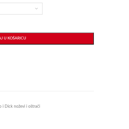
J U KOŠARICU
 i Dick noževi i oštrači