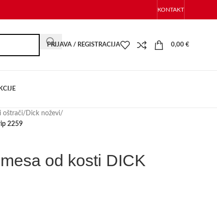
KONTAKT
PRIJAVA / REGISTRACIJA
0,00
€
KCIJE
 oštrači
/
Dick noževi
/
rip 2259
 mesa od kosti DICK