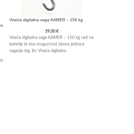
Viseća digitalna vaga KAMER – 150 kg
Komora za sušen
om
39,00
€
Viseća digitalna vaga KAMER – 150 kg radi na
Komora za sušenje 
baterije te ima mogućnost izbora jedinice
suhomesnatih proi
vaganja (kg, lb). Viseća digitalna
Dimna komora omo
hrane. Komora je 
te