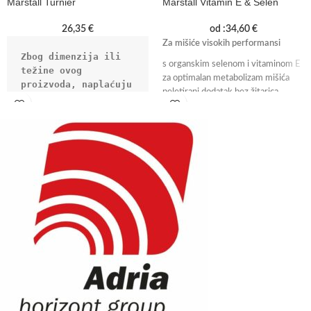
Marstall Turnier
Marstall Vitamin E & Selen
26,35
€
od :
34,60
€
Za mišiće visokih performansi
Zbog dimenzija ili 
s organskim selenom i vitaminom E
težine ovog 
za optimalan metabolizam mišića
proizvoda, naplaćuju 
peletirani dodatak bez žitarica
se dodatni troškovi 
dostave od 15 €/kom.
Performance muesli
dodatna zob
brza energija
visoka razina vitamina E
Količina: 20 kg