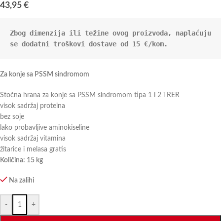
43,95
€
Zbog dimenzija ili težine ovog proizvoda, naplaćuju 
se dodatni troškovi dostave od 15 €/kom.
Za konje sa PSSM sindromom
Stočna hrana za konje sa PSSM sindromom tipa 1 i 2 i RER
visok sadržaj proteina
bez soje
lako probavljive aminokiseline
visok sadržaj vitamina
žitarice i melasa gratis
Količina: 15 kg
Na zalihi
-
+