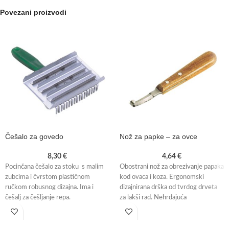
Povezani proizvodi
Češalo za govedo
Nož za papke – za ovce
8,30
€
4,64
€
Pocinčana češalo za stoku s malim
Obostrani nož za obrezivanje papaka
zubcima i čvrstom plastičnom
kod ovaca i koza. Ergonomski
ručkom robusnog dizajna. Ima i
dizajnirana drška od tvrdog drveta
češalj za češljanje repa.
za lakši rad. Nehrđajuća
visokokvalitetna