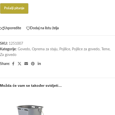
Usporedite
Dodaj na listu želja
SKU:
1251007
Kategorije:
Govedo
,
Oprema za staju
,
Pojilice
,
Pojilice za govedo
,
Teme
,
Za govedo
Share:
Možda će vam se također svidjeti…