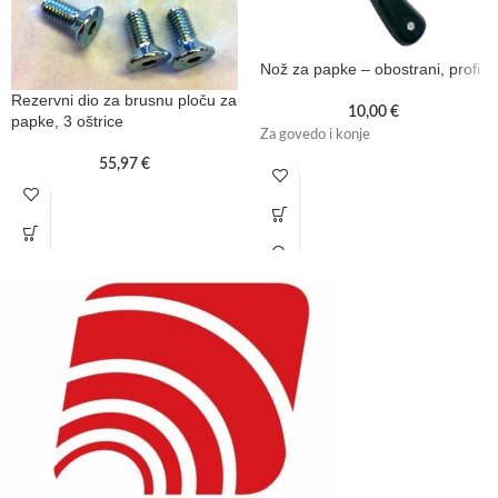
Nož za papke – obostrani, profi
Rezervni dio za brusnu ploču za
10,00
€
papke, 3 oštrice
Za govedo i konje
55,97
€