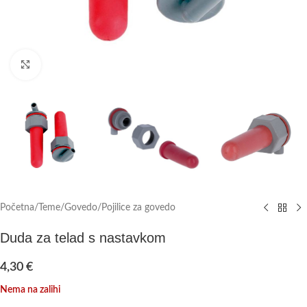
Click to enlarge
Početna
/
Teme
/
Govedo
/
Pojilice za govedo
Duda za telad s nastavkom
4,30
€
Nema na zalihi