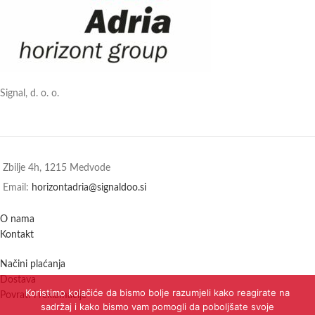
Signal, d. o. o.
Zbilje 4h, 1215 Medvode
Email:
horizontadria@signaldoo.si
O nama
Kontakt
Načini plaćanja
Dostava
Koristimo kolačiće da bismo bolje razumjeli kako reagirate na
Povrati i reklamacije
sadržaj i kako bismo vam pomogli da poboljšate svoje