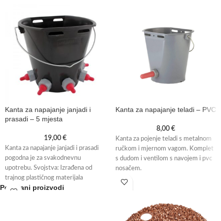
Kanta za napajanje janjadi i
Kanta za napajanje teladi – PVC
prasadi – 5 mjesta
8,00
€
19,00
€
Kanta za pojenje teladi s metalnom
Kanta za napajanje janjadi i prasadi
ručkom i mjernom vagom. Komplet
pogodna je za svakodnevnu
s dudom i ventilom s navojem i pvc
upotrebu. Svojstva: Izrađena od
nosačem.
trajnog plastičnog materijala
Povezani proizvodi
pogodnog za hranu