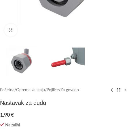
Click to enlarge
Početna
/
Oprema za staju
/
Pojilice
/
Za govedo
Nastavak za dudu
1,90
€
Na zalihi