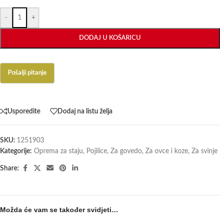
-
+
DODAJ U KOŠARICU
Usporedite
Dodaj na listu želja
SKU:
1251903
Kategorije:
Oprema za staju
,
Pojilice
,
Za govedo
,
Za ovce i koze
,
Za svinje
Share:
Možda će vam se također svidjeti…