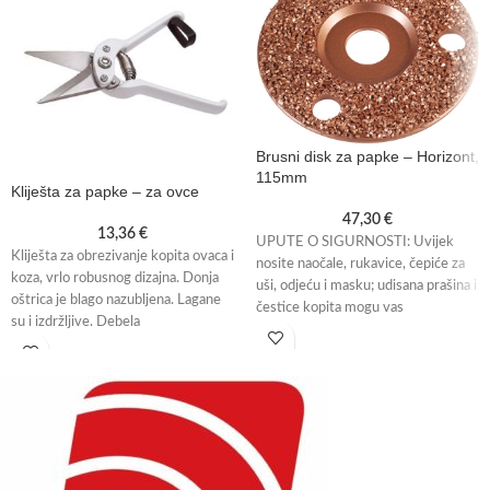
Brusni disk za papke – Horizont,
115mm
Kliješta za papke – za ovce
47,30
€
13,36
€
UPUTE O SIGURNOSTI: Uvijek
Kliješta za obrezivanje kopita ovaca i
nosite naočale, rukavice, čepiće za
koza, vrlo robusnog dizajna. Donja
uši, odjeću i masku; udisana prašina i
oštrica je blago nazubljena. Lagane
čestice kopita mogu vas
su i izdržljive. Debela