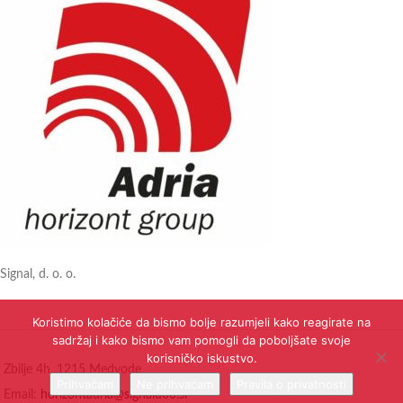
Signal, d. o. o.
Koristimo kolačiće da bismo bolje razumjeli kako reagirate na
sadržaj i kako bismo vam pomogli da poboljšate svoje
korisničko iskustvo.
Zbilje 4h, 1215 Medvode
Prihvaćam
Ne prihvaćam
Pravila o privatnosti
Email:
horizontadria@signaldoo.si