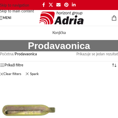
Skip to navigation
Skip to main content
MENI
Konjička
Prodavaonica
Početna
/
Prodavaonica
Prikazuje se jedan rezultat
Prikaži filtre
Clear filters
Spark