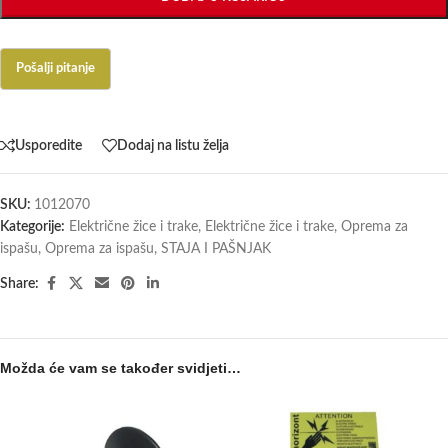
Usporedite
Dodaj na listu želja
SKU:
1012070
Kategorije:
Električne žice i trake
,
Električne žice i trake
,
Oprema za
ispašu
,
Oprema za ispašu
,
STAJA I PAŠNJAK
Share:
Možda će vam se također svidjeti…