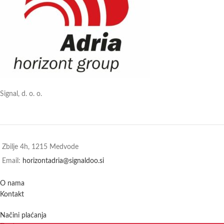
NOVO!
Električni
pastiri
Horizont sada
su dostupni i
sa obnovljenim
izgledom. Nažalost, trenutno ne
možete birati - ali bez obzira na
dizajn koji dobijete, dobivate
Signal, d. o. o.
isprobanu kvalitetu Horizonta.
Napravljeno u Njemačkoj.
Zbilje 4h, 1215 Medvode
Email:
horizontadria@signaldoo.si
O nama
Kontakt
Načini plaćanja