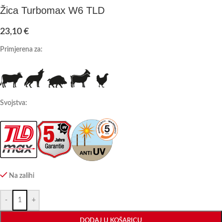
Žica Turbomax W6 TLD
23,10
€
Primjerena za:
Svojstva:
Na zalihi
-
+
DODAJ U KOŠARICU