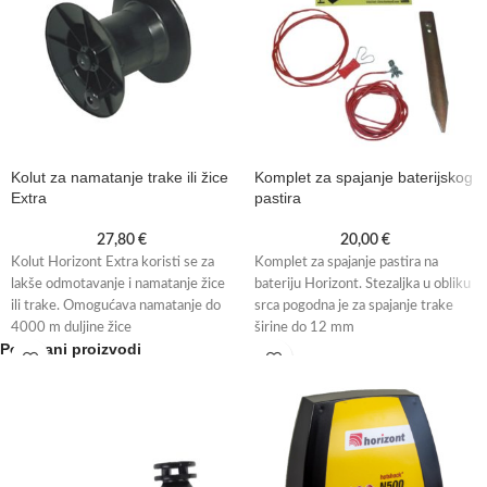
Kolut za namatanje trake ili žice
Komplet za spajanje baterijskog
Extra
pastira
27,80
€
20,00
€
Kolut Horizont Extra koristi se za
Komplet za spajanje pastira na
lakše odmotavanje i namatanje žice
bateriju Horizont. Stezaljka u obliku
ili trake. Omogućava namatanje do
srca pogodna je za spajanje trake
4000 m duljine žice
širine do 12 mm
Povezani proizvodi