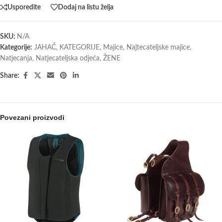
Usporedite
Dodaj na listu želja
SKU:
N/A
Kategorije:
JAHAČ
,
KATEGORIJE
,
Majice
,
Najtecateljske majice
,
Natjecanja
,
Natjecateljska odjeća
,
ŽENE
Share:
Povezani proizvodi