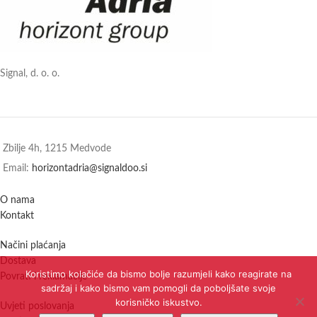
Signal, d. o. o.
Zbilje 4h, 1215 Medvode
Email:
horizontadria@signaldoo.si
O nama
Kontakt
Načini plaćanja
Dostava
Koristimo kolačiće da bismo bolje razumjeli kako reagirate na
Povrati i reklamacije
sadržaj i kako bismo vam pomogli da poboljšate svoje
korisničko iskustvo.
Uvjeti poslovanja