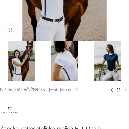
Click to enlarge
Početna
/
JAHAČ
/
ŽENE
/
Natjecateljska odjeća
Ženska natjecateljska majica E-T Ocala