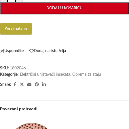
DODAJ U KOŠARICU
Usporedite
Dodaj na listu želja
SKU:
1802046
Kategorije:
Električni uništavači insekata
,
Oprema za staju
Share:
Povezani proizvodi