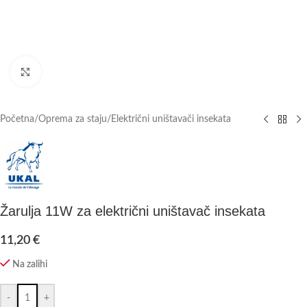
Click to enlarge
Početna
/
Oprema za staju
/
Električni uništavači insekata
Žarulja 11W za električni uništavač insekata
11,20
€
Na zalihi
-
+