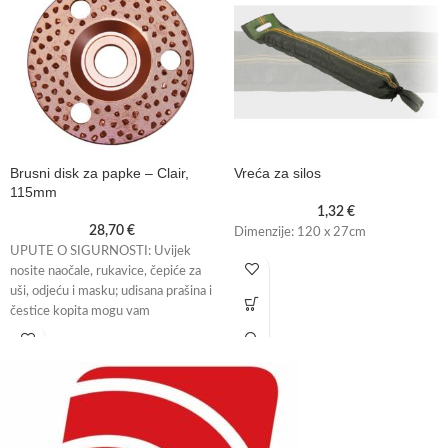
Brusni disk za papke – Clair,
Vreća za silos
115mm
1,32
€
28,70
€
Dimenzije: 120 x 27cm
UPUTE O SIGURNOSTI: Uvijek
nosite naočale, rukavice, čepiće za
uši, odjeću i masku; udisana prašina i
čestice kopita mogu vam