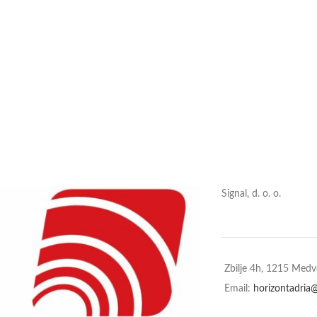
Signal, d. o. o.
Zbilje 4h, 1215 Med
Email:
horizontadria@