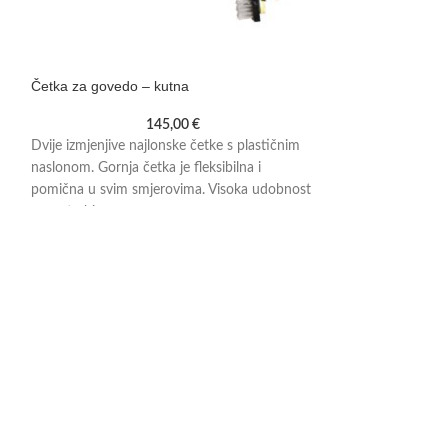
Četka za govedo – kutna
Nož za papke – z
145,00
€
Dvije izmjenjive najlonske četke s plastičnim
Obostrani nož za 
naslonom. Gornja četka je fleksibilna i
ovaca i koza. Ergo
pomična u svim smjerovima. Visoka udobnost
tvrdog drveta za l
u upotrebi.
visokokvalitetna