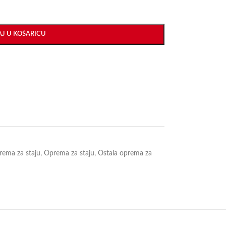
J U KOŠARICU
ema za staju
,
Oprema za staju
,
Ostala oprema za