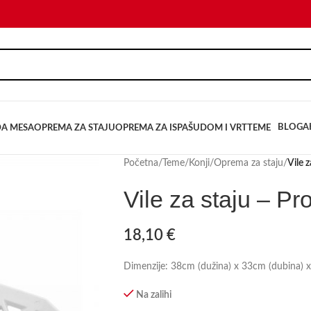
BLOG
A
DA MESA
OPREMA ZA STAJU
OPREMA ZA ISPAŠU
DOM I VRT
TEME
Početna
/
Teme
/
Konji
/
Oprema za staju
/
Vile 
Vile za staju – Pr
18,10
€
Dimenzije: 38cm (dužina) x 33cm (dubina) x
Na zalihi