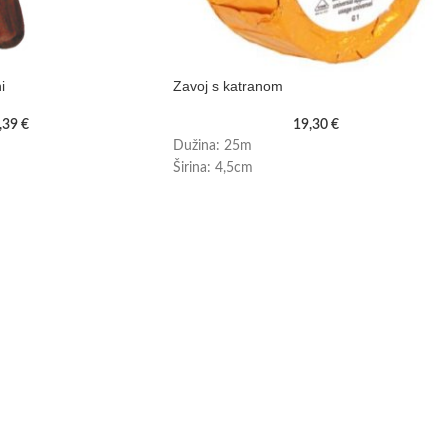
i
Zavoj s katranom
,39
€
19,30
€
Dužina: 25m
Širina: 4,5cm