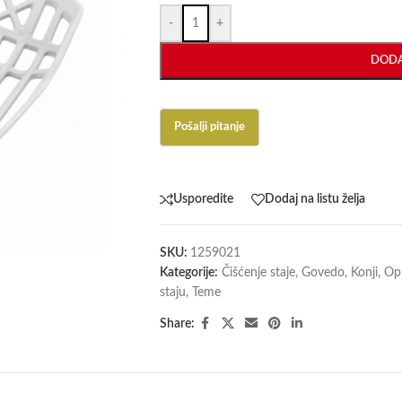
-
+
DODA
Usporedite
Dodaj na listu želja
SKU:
1259021
Kategorije:
Čišćenje staje
,
Govedo
,
Konji
,
Opr
staju
,
Teme
Share: