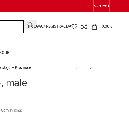
KONTAKT
PRIJAVA / REGISTRACIJA
0,00
€
KCIJE
za staju – Pro, male
o, male
 8cm (visina)