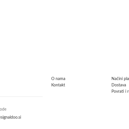
O nama
Načini pl
Kontakt
Dostava
Povrati i 
vode
signaldoo.si