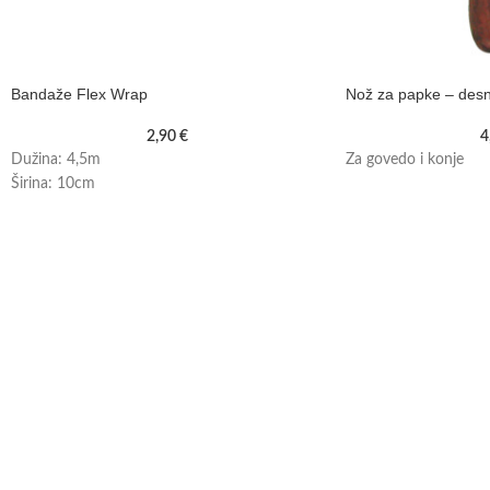
Bandaže Flex Wrap
Nož za papke – desn
2,90
€
4
Dužina: 4,5m
Za govedo i konje
Širina: 10cm