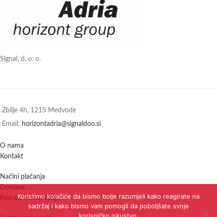
Signal, d. o. o.
Zbilje 4h, 1215 Medvode
Email:
horizontadria@signaldoo.si
O nama
Kontakt
Načini plaćanja
Dostava
Koristimo kolačiće da bismo bolje razumjeli kako reagirate na
Povrati i reklamacije
sadržaj i kako bismo vam pomogli da poboljšate svoje
korisničko iskustvo.