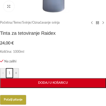
Click to enlarge
Početna
/
Teme
/
Svinje
/
Označavanje svinja
Tinta za tetoviranje Raidex
24,00
€
Količina: 1000ml
Na zalihi
-
+
DODAJ U KOŠARICU