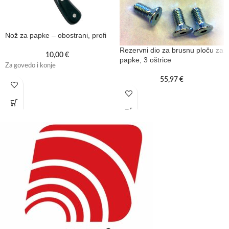
Nož za papke – obostrani, profi
Rezervni dio za brusnu ploču za
10,00
€
papke, 3 oštrice
Za govedo i konje
55,97
€