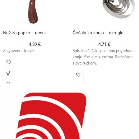
Nož za papke – desni
Češalo za konja – okruglo
4,39
€
4,71
€
Za govedo i konje
Spiralno češalo, posebno pogodna za
konje. S malim zupcima. Pocinčano,
s pvc ručkom.