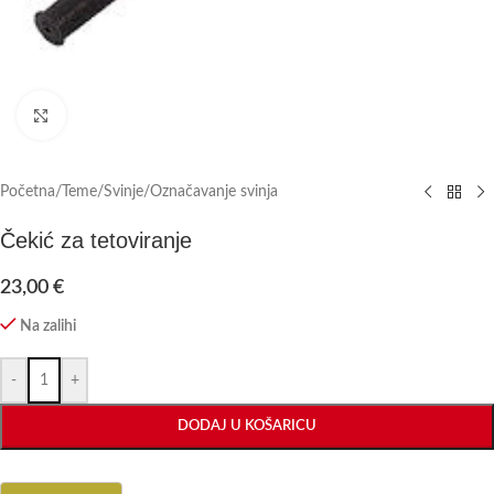
Click to enlarge
Početna
/
Teme
/
Svinje
/
Označavanje svinja
Čekić za tetoviranje
23,00
€
Na zalihi
-
+
DODAJ U KOŠARICU