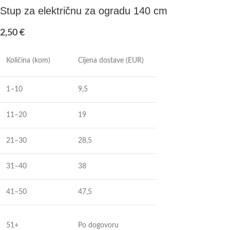
Stup za električnu za ogradu 140 cm
2,50
€
Količina (kom)
Cijena dostave (EUR)
1–10
9,5
11–20
19
21–30
28,5
31–40
38
41–50
47,5
51+
Po dogovoru