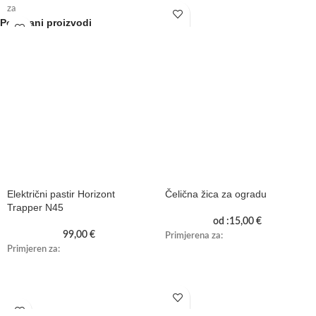
za
Povezani proizvodi
Električni pastir Horizont
Čelična žica za ogradu
Trapper N45
od :
15,00
€
99,00
€
Primjerena za:
Primjeren za: