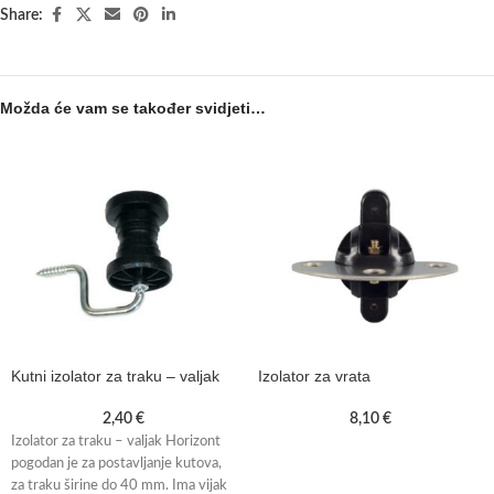
Share:
Možda će vam se također svidjeti…
Kutni izolator za traku – valjak
Izolator za vrata
2,40
€
8,10
€
Izolator za traku – valjak Horizont
pogodan je za postavljanje kutova,
za traku širine do 40 mm. Ima vijak