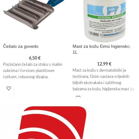
Češalo za govedo
Mast za kožu Eimü higiensko,
1L
6,50
€
12,99
€
Pocinčano češalo za stoku s malim
Mast za kožu s dermatološki je
zubcima i čvrstom plastičnom
testirana. Osim sastava vrijednih
ručkom, robusnog dizajna.
biljnih ekstrakata i zaštitnog
balzama za kožu, higijenska mast za