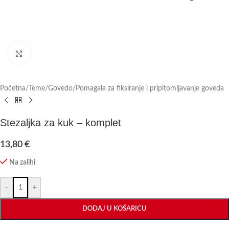
Click to enlarge
Početna
/
Teme
/
Govedo
/
Pomagala za fiksiranje i pripitomljavanje goveda
Stezaljka za kuk – komplet
13,80
€
Na zalihi
-
+
DODAJ U KOŠARICU