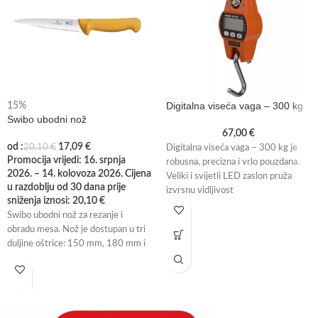
Digitalna viseća vaga – 300 kg
15%
Swibo ubodni nož
67,00
€
od :
17,09
€
20,10
€
Digitalna viseća vaga – 300 kg je
Promocija vrijedi: 16. srpnja
robusna, precizna i vrlo pouzdana.
2026. – 14. kolovoza 2026. Cijena
Veliki i svijetli LED zaslon pruža
u razdoblju od 30 dana prije
izvrsnu vidljivost
sniženja iznosi:
20,10
€
Swibo ubodni nož za rezanje i
obradu mesa. Nož je dostupan u tri
duljine oštrice: 150 mm, 180 mm i