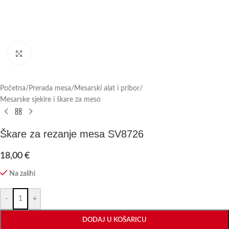
Click to enlarge
Početna
/
Prerada mesa
/
Mesarski alat i pribor
/
Mesarske sjekire i škare za meso
Škare za rezanje mesa SV8726
18,00
€
Na zalihi
-
+
DODAJ U KOŠARICU