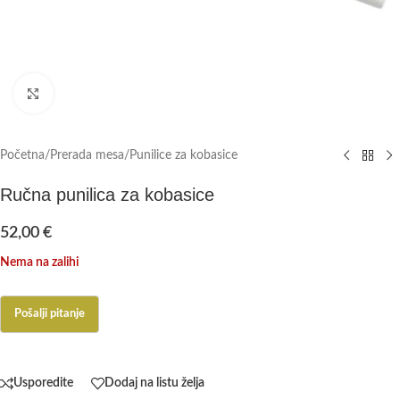
Click to enlarge
Početna
/
Prerada mesa
/
Punilice za kobasice
Ručna punilica za kobasice
52,00
€
Nema na zalihi
Usporedite
Dodaj na listu želja