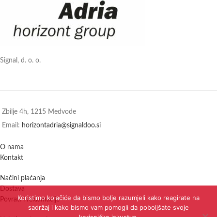
Signal, d. o. o.
Zbilje 4h, 1215 Medvode
Email:
horizontadria@signaldoo.si
O nama
Kontakt
Načini plaćanja
Dostava
Koristimo kolačiće da bismo bolje razumjeli kako reagirate na
Povrati i reklamacije
sadržaj i kako bismo vam pomogli da poboljšate svoje