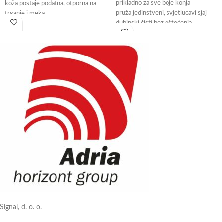
prikladno za sve boje konja
koža postaje podatna, otporna na
pruža jedinstveni, svjetlucavi sjaj
trganje i meka
dubinski čisti bez oštećenja
Količina: 500 ml
zaštitnog sloja kože
Signal, d. o. o.