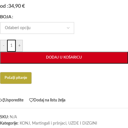
od :
34,90
€
BOJA
-
+
DODAJ U KOŠARICU
Usporedite
Dodaj na listu želja
SKU:
N/A
Kategorije:
KONJ
,
Martingali i pršnjaci
,
UZDE I DIZGINI