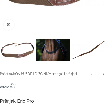
Click to enlarge
Početna
/
KONJ
/
UZDE I DIZGINI
/
Martingali i pršnjaci
Pršnjak Eric Pro