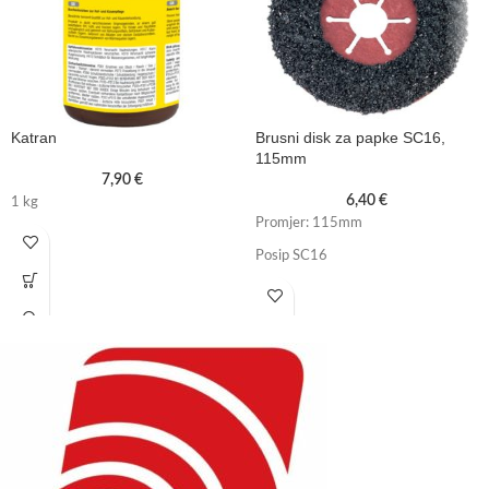
Katran
Brusni disk za papke SC16,
115mm
7,90
€
6,40
€
1 kg
Promjer: 115mm
Posip SC16