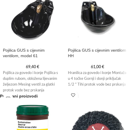
Pojilica GUS s cijevnim
Pojilica GUS s cijevnim ventilom
ventilom, model 61
HH
69,40
€
61,00
€
Pojilica za govedo i konje Pojilica s
Hranilica za govedo i konje Montaža
duplim rubom, obložena lijevanim
u 4 točke Gornji i donji priključak
željezom Mesing ventil za glatki
1/2 “ Tihi protok vode bez prskanja
protok vode bez prskanja
Povezani proizvodi