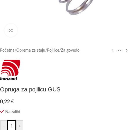
Click to enlarge
Početna
/
Oprema za staju
/
Pojilice
/
Za govedo
Opruga za pojilicu GUS
0,22
€
Na zalihi
-
+