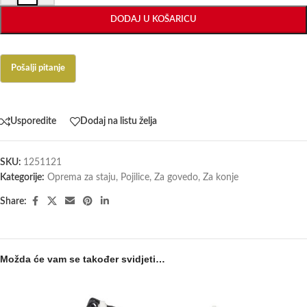
DODAJ U KOŠARICU
Usporedite
Dodaj na listu želja
SKU:
1251121
Kategorije:
Oprema za staju
,
Pojilice
,
Za govedo
,
Za konje
Share:
Možda će vam se također svidjeti…